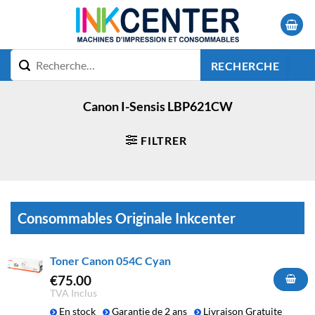
Passer
au
contenu
RECHERCHE
Canon I-Sensis LBP621CW
FILTRER
Consommables Originale Inkcenter
Toner Canon 054C Cyan
€
75.00
TVA Inclus
En stock
Garantie de 2 ans
Livraison Gratuite