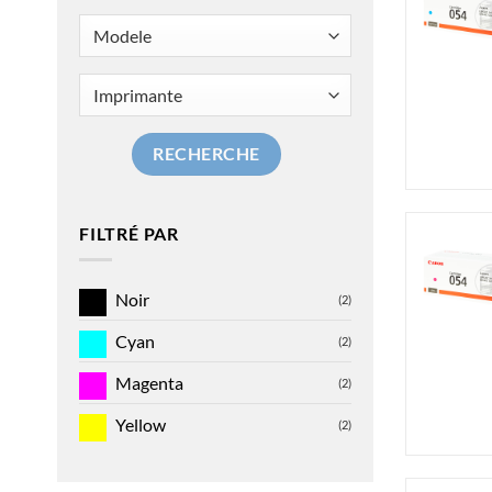
RECHERCHE
FILTRÉ PAR
Noir
(2)
Cyan
(2)
Magenta
(2)
Yellow
(2)