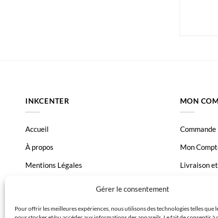
INKCENTER
MON COM
Accueil
Commande
À propos
Mon Compt
Mentions Légales
Livraison e
Conditions générales de vente
Page Conta
Gérer le consentement
Charte de données
Pour offrir les meilleures expériences, nous utilisons des technologies telles que 
pour stocker et/ou accéder aux informations des appareils. Le fait de consentir à 