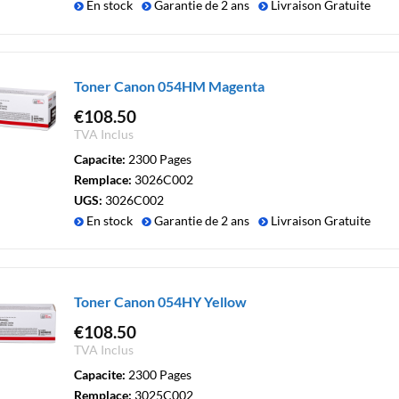
En stock
Garantie de 2 ans
Livraison Gratuite
Toner Canon 054HM Magenta
€
108.50
TVA Inclus
Capacite:
2300 Pages
Remplace:
3026C002
UGS:
3026C002
En stock
Garantie de 2 ans
Livraison Gratuite
Toner Canon 054HY Yellow
€
108.50
TVA Inclus
Capacite:
2300 Pages
Remplace:
3025C002