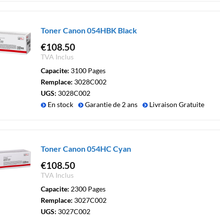
Toner Canon 054HBK Black
€
108.50
TVA Inclus
Capacite:
3100 Pages
Remplace:
3028C002
UGS:
3028C002
En stock
Garantie de 2 ans
Livraison Gratuite
Toner Canon 054HC Cyan
€
108.50
TVA Inclus
Capacite:
2300 Pages
Remplace:
3027C002
UGS:
3027C002