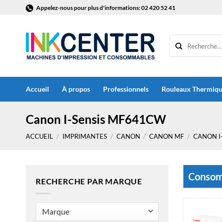
Passer
Appelez-nous pour plus d'informations: 02 420 52 41
au
contenu
Accueil
À propos
Professionnels
Rouleaux Thermiq
Canon I-Sensis MF641CW
ACCUEIL
/
IMPRIMANTES
/
CANON
/
CANON MF
/
CANON I
Consomm
RECHERCHE PAR MARQUE