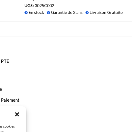
UGS:
3025C002
En stock
Garantie de 2 ans
Livraison Gratuite
PTE
e
t Paiement
ct
les cookies
ces