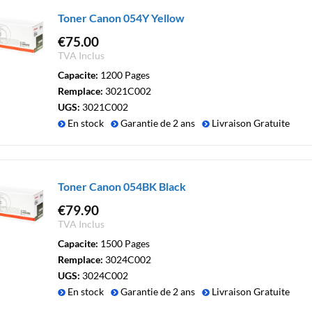
Toner Canon 054Y Yellow
€
75.00
TVA Inclus
Capacite:
1200 Pages
Remplace:
3021C002
UGS:
3021C002
En stock
Garantie de 2 ans
Livraison Gratuite
Toner Canon 054BK Black
€
79.90
TVA Inclus
Capacite:
1500 Pages
Remplace:
3024C002
UGS:
3024C002
En stock
Garantie de 2 ans
Livraison Gratuite