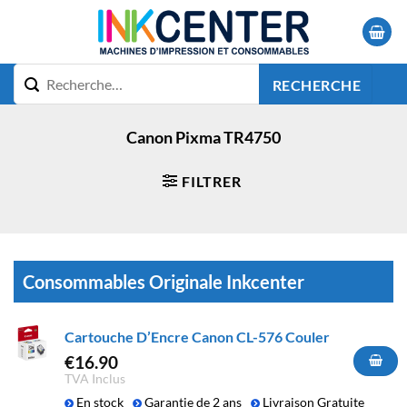
Passer
au
contenu
RECHERCHE
Canon Pixma TR4750
FILTRER
Consommables Originale Inkcenter
Cartouche D’Encre Canon CL-576 Couler
€
16.90
TVA Inclus
En stock
Garantie de 2 ans
Livraison Gratuite