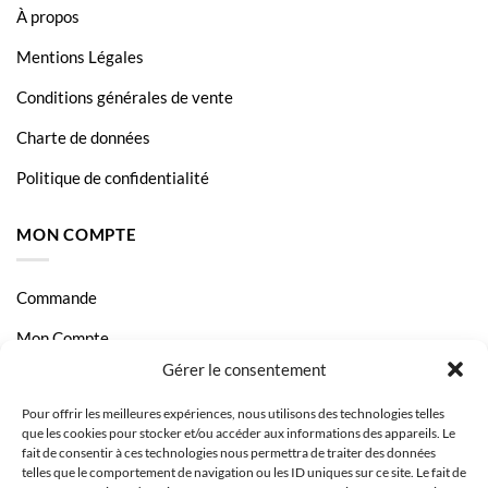
À propos
Mentions Légales
Conditions générales de vente
Charte de données
Politique de confidentialité
MON COMPTE
Commande
Mon Compte
Gérer le consentement
Livraison et Paiement
Pour offrir les meilleures expériences, nous utilisons des technologies telles
Page Contact
que les cookies pour stocker et/ou accéder aux informations des appareils. Le
fait de consentir à ces technologies nous permettra de traiter des données
telles que le comportement de navigation ou les ID uniques sur ce site. Le fait de