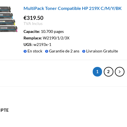
MultiPack Toner Compatible HP 219X C/M/Y/BK
€
319.50
TVA Inclus
Capacite:
10.700 pages
Remplace:
W2190/1/2/3X
UGS:
w2193x-1
En stock
Garantie de 2 ans
Livraison Gratuite
1
2
PTE