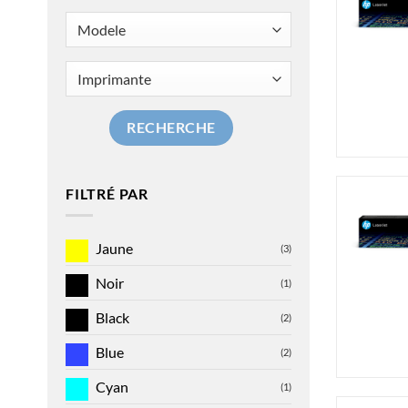
RECHERCHE
FILTRÉ PAR
Jaune
(3)
Noir
(1)
Black
(2)
Blue
(2)
Cyan
(1)