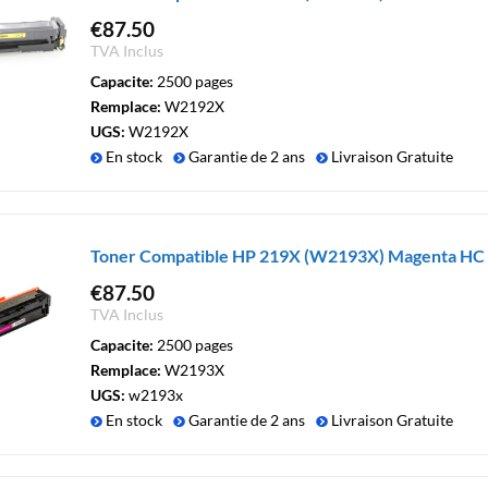
€
87.50
TVA Inclus
Capacite:
2500 pages
Remplace:
W2192X
UGS:
W2192X
En stock
Garantie de 2 ans
Livraison Gratuite
Toner Compatible HP 219X (W2193X) Magenta HC
€
87.50
TVA Inclus
Capacite:
2500 pages
Remplace:
W2193X
UGS:
w2193x
En stock
Garantie de 2 ans
Livraison Gratuite