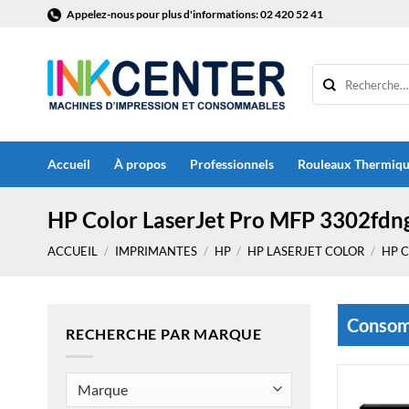
Passer
Appelez-nous pour plus d'informations: 02 420 52 41
au
contenu
Accueil
À propos
Professionnels
Rouleaux Thermiq
HP Color LaserJet Pro MFP 3302fdn
ACCUEIL
/
IMPRIMANTES
/
HP
/
HP LASERJET COLOR
/
HP C
Consomm
RECHERCHE PAR MARQUE