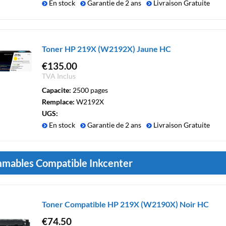
En stock
Garantie de 2 ans
Livraison Gratuite
Toner HP 219X (W2192X) Jaune HC
€
135.00
TVA Inclus
Capacite:
2500 pages
Remplace:
W2192X
UGS:
En stock
Garantie de 2 ans
Livraison Gratuite
mables Compatible Inkcenter
Toner Compatible HP 219X (W2190X) Noir HC
€
74.50