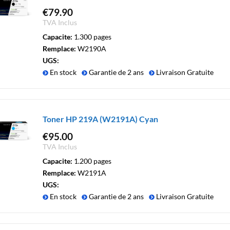
€
79.90
TVA Inclus
Capacite:
1.300 pages
Remplace:
W2190A
UGS:
En stock
Garantie de 2 ans
Livraison Gratuite
Toner HP 219A (W2191A) Cyan
€
95.00
TVA Inclus
Capacite:
1.200 pages
Remplace:
W2191A
UGS:
En stock
Garantie de 2 ans
Livraison Gratuite