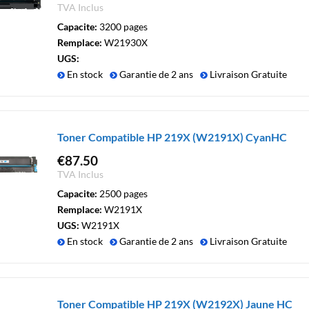
TVA Inclus
Capacite:
3200 pages
Remplace:
W21930X
UGS:
En stock
Garantie de 2 ans
Livraison Gratuite
Toner Compatible HP 219X (W2191X) CyanHC
€
87.50
TVA Inclus
Capacite:
2500 pages
Remplace:
W2191X
UGS:
W2191X
En stock
Garantie de 2 ans
Livraison Gratuite
Toner Compatible HP 219X (W2192X) Jaune HC