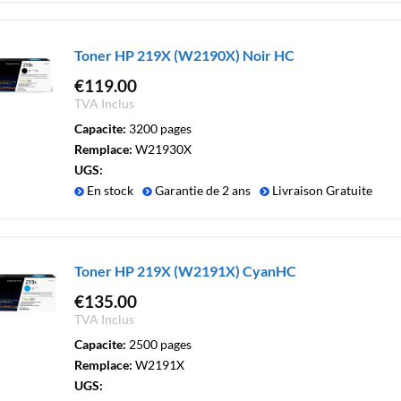
Toner HP 219X (W2190X) Noir HC
€
119.00
TVA Inclus
Capacite:
3200 pages
Remplace:
W21930X
UGS:
En stock
Garantie de 2 ans
Livraison Gratuite
Toner HP 219X (W2191X) CyanHC
€
135.00
TVA Inclus
Capacite:
2500 pages
Remplace:
W2191X
UGS: