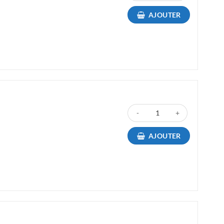
AJOUTER
quantité de Toner Compatible
AJOUTER