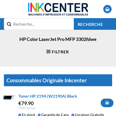
Passer
au
contenu
RECHERCHE
HP Color LaserJet Pro MFP 3302fdwe
FILTRER
Consommables Originale Inkcenter
Toner HP 219A (W2190A) Black
€
79.90
TVA Inclus
En stock
Garantie de 2 ans
Livraison Gratuite