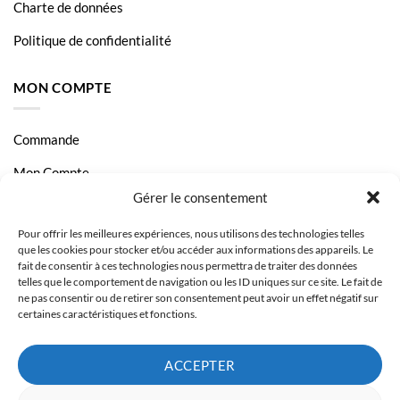
Charte de données
Politique de confidentialité
MON COMPTE
Commande
Mon Compte
Gérer le consentement
Livraison et Paiement
Pour offrir les meilleures expériences, nous utilisons des technologies telles
Page Contact
que les cookies pour stocker et/ou accéder aux informations des appareils. Le
fait de consentir à ces technologies nous permettra de traiter des données
telles que le comportement de navigation ou les ID uniques sur ce site. Le fait de
ne pas consentir ou de retirer son consentement peut avoir un effet négatif sur
certaines caractéristiques et fonctions.
ACCEPTER