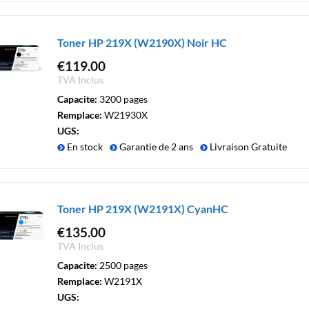
Toner HP 219X (W2190X) Noir HC
€
119.00
TVA Inclus
Capacite:
3200 pages
Remplace:
W21930X
UGS:
En stock
Garantie de 2 ans
Livraison Gratuite
Toner HP 219X (W2191X) CyanHC
€
135.00
TVA Inclus
Capacite:
2500 pages
Remplace:
W2191X
UGS: