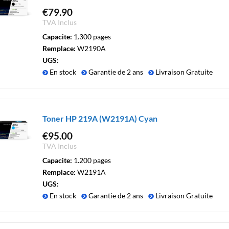
€
79.90
TVA Inclus
Capacite:
1.300 pages
Remplace:
W2190A
UGS:
En stock
Garantie de 2 ans
Livraison Gratuite
Toner HP 219A (W2191A) Cyan
€
95.00
TVA Inclus
Capacite:
1.200 pages
Remplace:
W2191A
UGS:
En stock
Garantie de 2 ans
Livraison Gratuite