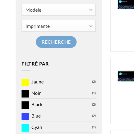
RECHERCHE
FILTRÉ PAR
Jaune
(3)
Noir
(1)
Black
(2)
Blue
(2)
Cyan
(1)