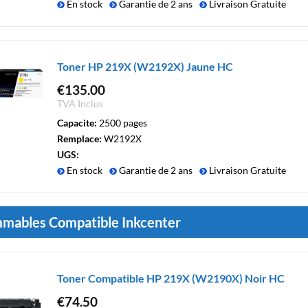
En stock
Garantie de 2 ans
Livraison Gratuite
Toner HP 219X (W2192X) Jaune HC
€
135.00
TVA Inclus
Capacite:
2500 pages
Remplace:
W2192X
UGS:
En stock
Garantie de 2 ans
Livraison Gratuite
mables Compatible Inkcenter
Toner Compatible HP 219X (W2190X) Noir HC
€
74.50