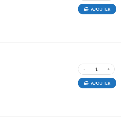
AJOUTER
quantité de Toner Compatible
AJOUTER