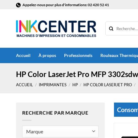
Passer
Appelez-nous pour plus d'informations: 02 420 52 41
au
contenu
Accueil
À propos
Professionnels
Rouleaux Thermiq
HP Color LaserJet Pro MFP 3302sd
ACCUEIL
/
IMPRIMANTES
/
HP
/
HP COLOR LASERJET PRO
/
Consomm
RECHERCHE PAR MARQUE