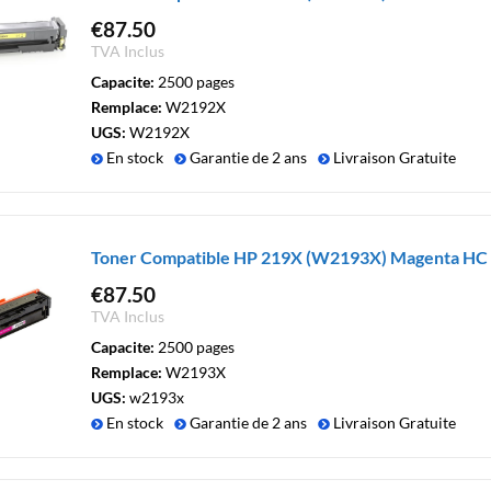
€
87.50
TVA Inclus
Capacite:
2500 pages
Remplace:
W2192X
UGS:
W2192X
En stock
Garantie de 2 ans
Livraison Gratuite
Toner Compatible HP 219X (W2193X) Magenta HC
€
87.50
TVA Inclus
Capacite:
2500 pages
Remplace:
W2193X
UGS:
w2193x
En stock
Garantie de 2 ans
Livraison Gratuite