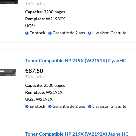
TVA Inclus
Capacite:
3200 pages
Remplace:
W21930X
UGS:
En stock
Garantie de 2 ans
Livraison Gratuite
Toner Compatible HP 219X (W2191X) CyanHC
€
87.50
TVA Inclus
Capacite:
2500 pages
Remplace:
W2191X
UGS:
W2191X
En stock
Garantie de 2 ans
Livraison Gratuite
Toner Compatible HP 219X (W2192X) Jaune HC