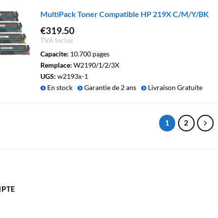
MultiPack Toner Compatible HP 219X C/M/Y/BK
€
319.50
TVA Inclus
Capacite:
10.700 pages
Remplace:
W2190/1/2/3X
UGS:
w2193x-1
En stock
Garantie de 2 ans
Livraison Gratuite
1
2
PTE