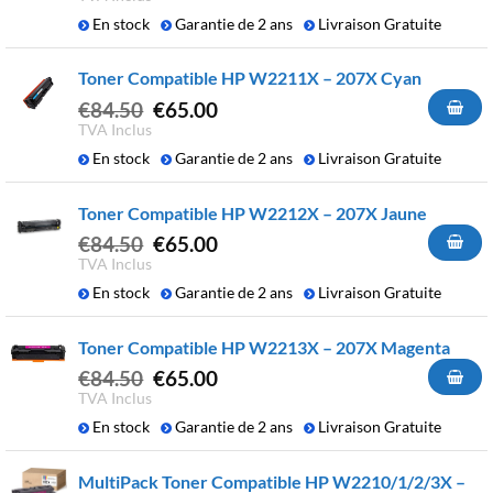
initial
actuel
En stock
Garantie de 2 ans
Livraison Gratuite
était :
est :
€74.50.
€57.00.
Toner Compatible HP W2211X – 207X Cyan
Le
Le
€
84.50
€
65.00
prix
prix
TVA Inclus
initial
actuel
En stock
Garantie de 2 ans
Livraison Gratuite
était :
est :
€84.50.
€65.00.
Toner Compatible HP W2212X – 207X Jaune
Le
Le
€
84.50
€
65.00
prix
prix
TVA Inclus
initial
actuel
En stock
Garantie de 2 ans
Livraison Gratuite
était :
est :
€84.50.
€65.00.
Toner Compatible HP W2213X – 207X Magenta
Le
Le
€
84.50
€
65.00
prix
prix
TVA Inclus
initial
actuel
En stock
Garantie de 2 ans
Livraison Gratuite
était :
est :
€84.50.
€65.00.
MultiPack Toner Compatible HP W2210/1/2/3X –