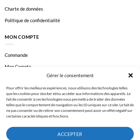
Charte de données
Politique de confidentialité
MON COMPTE
Commande
Mon Compte
Gérer le consentement
Livraison et Paiement
Pour offrir les meilleures expériences, nous utilisons des technologies telles
Page Contact
que les cookies pour stocker et/ou accéder aux informations des appareils. Le
fait de consentir à ces technologies nous permettra de traiter des données
telles que le comportement de navigation ou les ID uniques sur ce site. Le fait de
ne pas consentir ou de retirer son consentement peut avoir un effet négatif sur
certaines caractéristiques et fonctions.
ACCEPTER