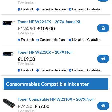
prix
prix
TVA Inclus
initial
actuel
En stock
Garantie de 2 ans
Livraison Gratuite
était :
est :
€124.90.
€109.00.
Toner HP W2212X – 207X Jaune XL
Le
Le
€
124.90
€
109.00
prix
prix
TVA Inclus
initial
actuel
En stock
Garantie de 2 ans
Livraison Gratuite
était :
est :
€124.90.
€109.00.
Toner HP W2210X – 207X Noir
€
119.00
TVA Inclus
En stock
Garantie de 2 ans
Livraison Gratuite
Consommables Compatible Inkcenter
Toner Compatible HP W2210X – 207X Noir
Le
Le
€
74.50
€
57.00
prix
prix
TVA Inclus