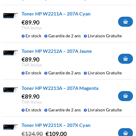
Toner HP W2211A – 207A Cyan
€
89.90
TVA Inclus
En stock
Garantie de 2 ans
Livraison Gratuite
Toner HP W2212A – 207A Jaune
€
89.90
TVA Inclus
En stock
Garantie de 2 ans
Livraison Gratuite
Toner HP W2213A – 207A Magenta
€
89.90
TVA Inclus
En stock
Garantie de 2 ans
Livraison Gratuite
Toner HP W2211X – 207X Cyan
Le
Le
€
124.90
€
109.00