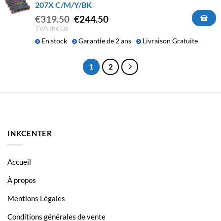
207X C/M/Y/BK
Le
Le
€
319.50
€
244.50
prix
prix
TVA Inclus
initial
actuel
En stock
Garantie de 2 ans
Livraison Gratuite
était :
est :
€319.50.
€244.50.
1
2
INKCENTER
Accueil
À propos
Mentions Légales
Conditions générales de vente