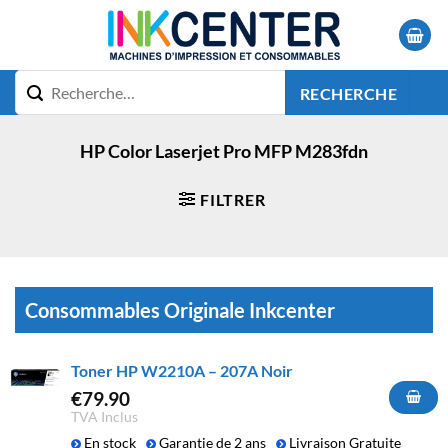
Passer
au
contenu
RECHERCHE
HP Color Laserjet Pro MFP M283fdn
FILTRER
Consommables Originale Inkcenter
Toner HP W2210A – 207A Noir
€
79.90
TVA Inclus
En stock
Garantie de 2 ans
Livraison Gratuite