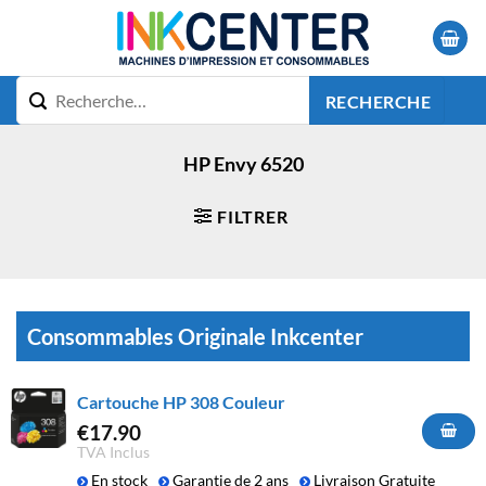
Passer
au
contenu
RECHERCHE
HP Envy 6520
FILTRER
Consommables Originale Inkcenter
Cartouche HP 308 Couleur
€
17.90
TVA Inclus
En stock
Garantie de 2 ans
Livraison Gratuite