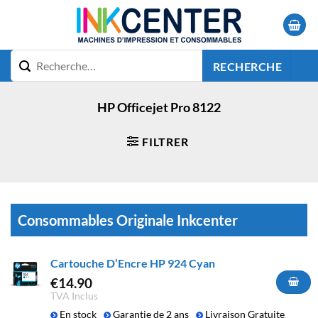
Passer
au
contenu
RECHERCHE
HP Officejet Pro 8122
FILTRER
Consommables Originale Inkcenter
Cartouche D’Encre HP 924 Cyan
€
14.90
TVA Inclus
En stock
Garantie de 2 ans
Livraison Gratuite