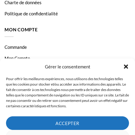
Charte de données
Politique de confidentialité
MON COMPTE
Commande
Mon Compte
Gérer le consentement
Livraison et Paiement
Pour offrir les meilleures expériences, nous utilisons des technologies telles
Page Contact
que les cookies pour stocker et/ou accéder aux informations des appareils. Le
fait de consentir à ces technologies nous permettra de traiter des données
telles que le comportement de navigation ou les ID uniques sur ce site. Le fait de
ne pas consentir ou de retirer son consentement peut avoir un effet négatif sur
certaines caractéristiques et fonctions.
ACCEPTER