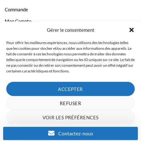
Commande
Mon Compte
Gérer le consentement
Livraison et Paiement
Pour offrir les meilleures expériences, nous utilisons des technologies telles
Page Contact
que les cookies pour stocker et/ou accéder aux informations des appareils. Le
fait de consentir à ces technologies nous permettra de traiter des données
telles que le comportement de navigation ou les ID uniques sur ce site. Le fait de
ne pas consentir ou de retirer son consentement peut avoir un effet négatif sur
certaines caractéristiques et fonctions.
ACCEPTER
REFUSER
VOIR LES PRÉFÉRENCES
Charte de données
Politique de confidentialité
Mentions Légales
Contactez-nous
Copyright 2023 © Inkcenter - Webdesign by
Media84