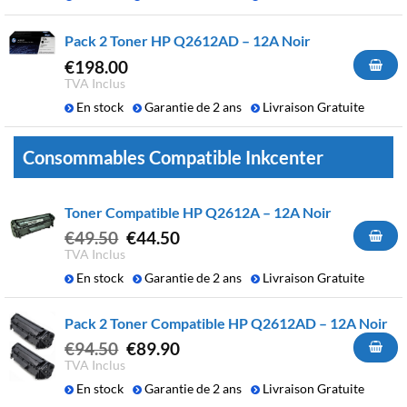
Pack 2 Toner HP Q2612AD – 12A Noir
€
198.00
TVA Inclus
En stock
Garantie de 2 ans
Livraison Gratuite
Consommables Compatible Inkcenter
Toner Compatible HP Q2612A – 12A Noir
Le
Le
€
49.50
€
44.50
prix
prix
TVA Inclus
initial
actuel
En stock
Garantie de 2 ans
Livraison Gratuite
était :
est :
€49.50.
€44.50.
Pack 2 Toner Compatible HP Q2612AD – 12A Noir
Le
Le
€
94.50
€
89.90
prix
prix
TVA Inclus
initial
actuel
En stock
Garantie de 2 ans
Livraison Gratuite
était :
est :