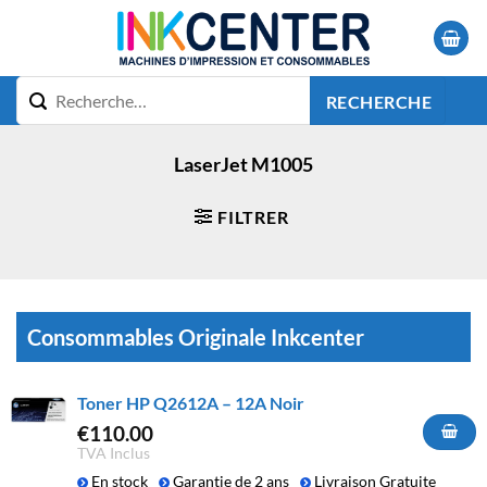
Passer
au
contenu
RECHERCHE
LaserJet M1005
FILTRER
Consommables Originale Inkcenter
Toner HP Q2612A – 12A Noir
€
110.00
TVA Inclus
En stock
Garantie de 2 ans
Livraison Gratuite