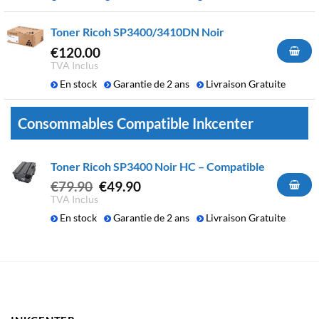
Toner Ricoh SP3400/3410DN Noir
€
120.00
TVA Inclus
En stock
Garantie de 2 ans
Livraison Gratuite
Consommables Compatible Inkcenter
Toner Ricoh SP3400 Noir HC – Compatible
Le
Le
€
79.90
€
49.90
prix
prix
TVA Inclus
initial
actuel
En stock
Garantie de 2 ans
Livraison Gratuite
était :
est :
€79.90.
€49.90.