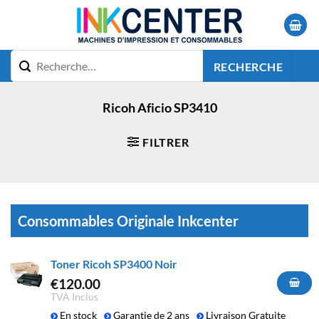
Passer
au
contenu
RECHERCHE
Ricoh Aficio SP3410
FILTRER
Consommables Originale Inkcenter
Toner Ricoh SP3400 Noir
€
120.00
TVA Inclus
En stock
Garantie de 2 ans
Livraison Gratuite