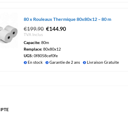
80 x Rouleaux Thermique 80x80x12 – 80 m
Le
Le
€
199.90
€
144.90
prix
prix
TVA Inclus
initial
actuel
Capacite:
80m
était :
est :
Remplace:
80x80x12
€199.90.
€144.90.
UGS:
0f8058cef0fe
En stock
Garantie de 2 ans
Livraison Gratuite
PTE