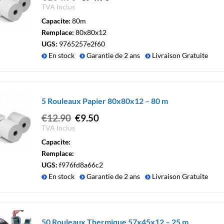
prix
prix
TVA Inclus
initial
actuel
Capacite:
80m
était :
est :
Remplace:
80x80x12
€104.90.
€74.90.
UGS:
9765257e2f60
En stock
Garantie de 2 ans
Livraison Gratuite
5 Rouleaux Papier 80x80x12 – 80 m
Le
Le
€
12.90
€
9.50
prix
prix
TVA Inclus
initial
actuel
Capacite:
était :
est :
Remplace:
€12.90.
€9.50.
UGS:
f976fd8a66c2
En stock
Garantie de 2 ans
Livraison Gratuite
50 Rouleaux Thermique 57x45x12 – 25 m