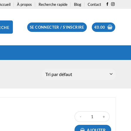
Accueil
À propos
Recherche rapide
Blog
Contact
SE CONNECTER / S’INSCRIRE
€
0.00
RCHE
quantité de 10 x Rouleaux Papie
AJOUTER