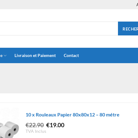
RECHE
ue
Livraison et Paiement
Contact
10 x Rouleaux Papier 80x80x12 – 80 métre
Le
Le
€
22.90
€
19.00
prix
prix
TVA Inclus
initial
actuel