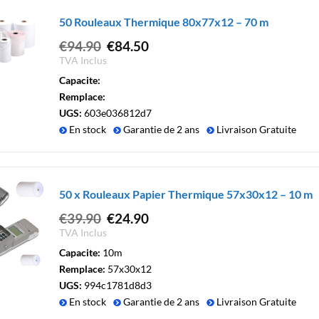
50 Rouleaux Thermique 80x77x12 – 70 m
Le
Le
€
94.90
€
84.50
prix
prix
TVA Inclus
initial
actuel
Capacite:
était :
est :
Remplace:
€94.90.
€84.50.
UGS:
603e036812d7
En stock
Garantie de 2 ans
Livraison Gratuite
50 x Rouleaux Papier Thermique 57x30x12 – 10 m
Le
Le
€
39.90
€
24.90
prix
prix
TVA Inclus
initial
actuel
Capacite:
10m
était :
est :
Remplace:
57x30x12
€39.90.
€24.90.
UGS:
994c1781d8d3
En stock
Garantie de 2 ans
Livraison Gratuite