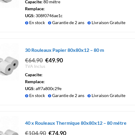
Capacite:
80 métre
était :
est :
Remplace:
€22.90.
€19.00.
UGS:
308f0746ae1c
En stock
Garantie de 2 ans
Livraison Gratuite
30 Rouleaux Papier 80x80x12 – 80 m
Le
Le
€
64.90
€
49.90
prix
prix
TVA Inclus
initial
actuel
Capacite:
était :
est :
Remplace:
€64.90.
€49.90.
UGS:
aff7a800c29e
En stock
Garantie de 2 ans
Livraison Gratuite
40 x Rouleaux Thermique 80x80x12 – 80 métre
Le
Le
€
104.90
€
74.90