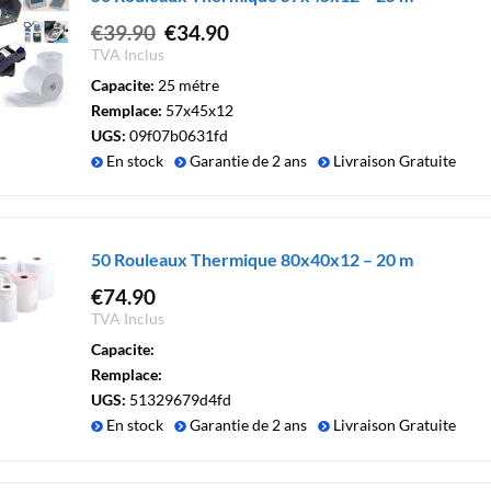
Le
Le
€
39.90
€
34.90
prix
prix
TVA Inclus
initial
actuel
Capacite:
25 métre
était :
est :
Remplace:
57x45x12
€39.90.
€34.90.
UGS:
09f07b0631fd
En stock
Garantie de 2 ans
Livraison Gratuite
50 Rouleaux Thermique 80x40x12 – 20 m
€
74.90
TVA Inclus
Capacite:
Remplace:
UGS:
51329679d4fd
En stock
Garantie de 2 ans
Livraison Gratuite