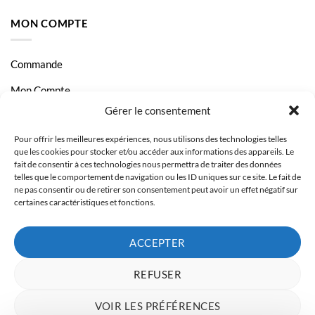
MON COMPTE
Commande
Mon Compte
Gérer le consentement
Livraison et Paiement
Pour offrir les meilleures expériences, nous utilisons des technologies telles
Page Contact
que les cookies pour stocker et/ou accéder aux informations des appareils. Le
fait de consentir à ces technologies nous permettra de traiter des données
telles que le comportement de navigation ou les ID uniques sur ce site. Le fait de
ne pas consentir ou de retirer son consentement peut avoir un effet négatif sur
certaines caractéristiques et fonctions.
ACCEPTER
REFUSER
VOIR LES PRÉFÉRENCES