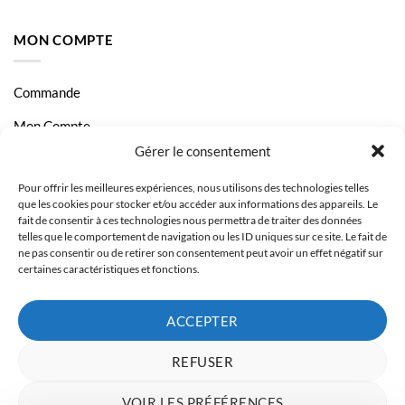
MON COMPTE
Commande
Mon Compte
Gérer le consentement
Livraison et Paiement
Pour offrir les meilleures expériences, nous utilisons des technologies telles
Page Contact
que les cookies pour stocker et/ou accéder aux informations des appareils. Le
fait de consentir à ces technologies nous permettra de traiter des données
telles que le comportement de navigation ou les ID uniques sur ce site. Le fait de
ne pas consentir ou de retirer son consentement peut avoir un effet négatif sur
certaines caractéristiques et fonctions.
ACCEPTER
REFUSER
VOIR LES PRÉFÉRENCES