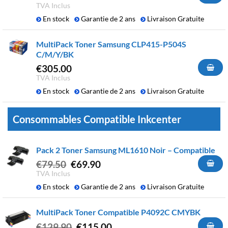
TVA Inclus
En stock
Garantie de 2 ans
Livraison Gratuite
MultiPack Toner Samsung CLP415-P504S
C/M/Y/BK
€
305.00
TVA Inclus
En stock
Garantie de 2 ans
Livraison Gratuite
Consommables Compatible Inkcenter
Pack 2 Toner Samsung ML1610 Noir – Compatible
Le
Le
€
79.50
€
69.90
prix
prix
TVA Inclus
initial
actuel
En stock
Garantie de 2 ans
Livraison Gratuite
était :
est :
€79.50.
€69.90.
MultiPack Toner Compatible P4092C CMYBK
Le
Le
€
129.90
€
115.00