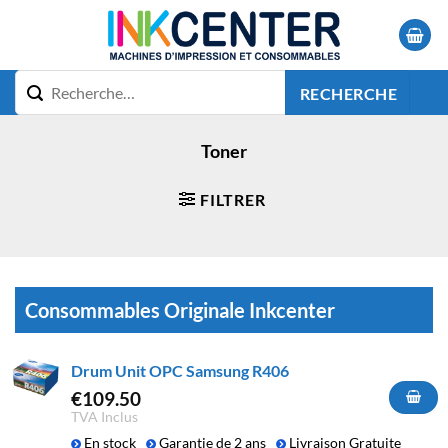
Passer
au
contenu
RECHERCHE
Toner
FILTRER
Consommables Originale Inkcenter
Drum Unit OPC Samsung R406
€
109.50
TVA Inclus
En stock
Garantie de 2 ans
Livraison Gratuite