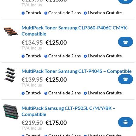
prix
prix
TVA Inclus
initial
actuel
En stock
Garantie de 2 ans
Livraison Gratuite
était :
est :
€129.90.
€115.00.
MultiPack Toner Samsung CLP360-P406C CMYK-
Compatible
Le
Le
€
134.95
€
125.00
prix
prix
TVA Inclus
initial
actuel
En stock
Garantie de 2 ans
Livraison Gratuite
était :
est :
€134.95.
€125.00.
MultiPack Toner Samsung CLT-P404S – Compatible
Le
Le
€
139.95
€
125.00
prix
prix
TVA Inclus
initial
actuel
En stock
Garantie de 2 ans
Livraison Gratuite
était :
est :
€139.95.
€125.00.
MultiPack Samsung CLT-P505L C/M/Y/BK –
Compatible
Le
Le
€
219.50
€
175.00
prix
prix
TVA Inclus
initial
actuel