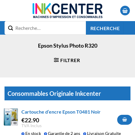
Passer
au
contenu
RECHERCHE
Epson Stylus Photo R320
FILTRER
Consommables Originale Inkcenter
Cartouche d’encre Epson T0481 Noir
€
22.90
TVA Inclus
En stock
Garantie de 2 ans
Livraison Gratuite