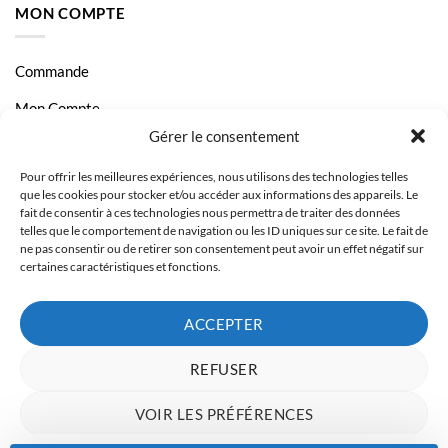
MON COMPTE
Commande
Mon Compte
Gérer le consentement
Livraison et Paiement
Pour offrir les meilleures expériences, nous utilisons des technologies telles
Page Contact
que les cookies pour stocker et/ou accéder aux informations des appareils. Le
fait de consentir à ces technologies nous permettra de traiter des données
telles que le comportement de navigation ou les ID uniques sur ce site. Le fait de
ne pas consentir ou de retirer son consentement peut avoir un effet négatif sur
certaines caractéristiques et fonctions.
ACCEPTER
REFUSER
VOIR LES PRÉFÉRENCES