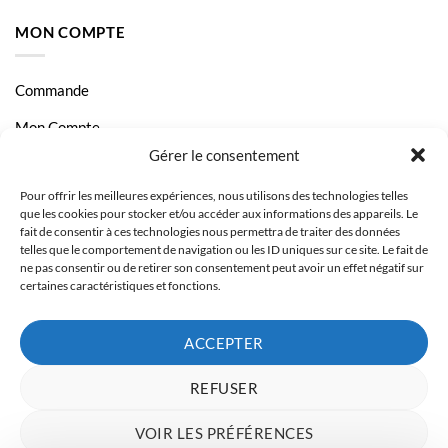
MON COMPTE
Commande
Mon Compte
Gérer le consentement
Livraison et Paiement
Pour offrir les meilleures expériences, nous utilisons des technologies telles
Page Contact
que les cookies pour stocker et/ou accéder aux informations des appareils. Le
fait de consentir à ces technologies nous permettra de traiter des données
telles que le comportement de navigation ou les ID uniques sur ce site. Le fait de
ne pas consentir ou de retirer son consentement peut avoir un effet négatif sur
certaines caractéristiques et fonctions.
ACCEPTER
REFUSER
VOIR LES PRÉFÉRENCES