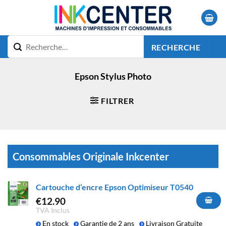
Passer
au
contenu
RECHERCHE
Epson Stylus Photo
FILTRER
Consommables Originale Inkcenter
Cartouche d’encre Epson Optimiseur T0540
€
12.90
TVA Inclus
En stock
Garantie de 2 ans
Livraison Gratuite