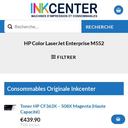
Passer
au
contenu
RECHERCHE
HP Color LaserJet Enterprise M552
FILTRER
Consommables Originale Inkcenter
Toner HP CF363X – 508X Magenta (Haute
Capacité)
€
439.90
TVA Inclus