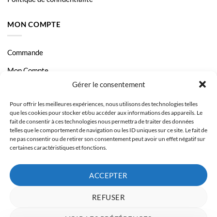
MON COMPTE
Commande
Mon Compte
Gérer le consentement
Livraison et Paiement
Pour offrir les meilleures expériences, nous utilisons des technologies telles
Page Contact
que les cookies pour stocker et/ou accéder aux informations des appareils. Le
fait de consentir à ces technologies nous permettra de traiter des données
telles que le comportement de navigation ou les ID uniques sur ce site. Le fait de
ne pas consentir ou de retirer son consentement peut avoir un effet négatif sur
certaines caractéristiques et fonctions.
ACCEPTER
REFUSER