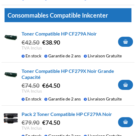
Consommables Compatible Inkcenter
Toner Compatible HP CF279A Noir
Le
Le
€
42.50
€
38.90
prix
prix
TVA Inclus
initial
actuel
En stock
Garantie de 2 ans
Livraison Gratuite
était :
est :
€42.50.
€38.90.
Toner Compatible HP CF279X Noir Grande
Capacité
Le
Le
€
74.50
€
64.50
prix
prix
TVA Inclus
initial
actuel
En stock
Garantie de 2 ans
Livraison Gratuite
était :
est :
€74.50.
€64.50.
Pack 2 Toner Compatible HP CF279A Noir
Le
Le
€
79.90
€
74.50
prix
prix
TVA Inclus
initial
actuel