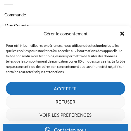
Commande
Mon Compte
Gérer le consentement
Livraison et Paiement
Pour offrir les meilleures expériences, nous utilisons des technologies telles
Page Contact
que les cookies pour stocker et/ou accéder aux informations des appareils. Le
fait de consentir à ces technologies nous permettra de traiter des données
telles que le comportement de navigation ou les ID uniques sur ce site. Le fait de
ne pas consentir ou de retirer son consentement peut avoir un effet négatif sur
certaines caractéristiques et fonctions.
ACCEPTER
REFUSER
VOIR LES PRÉFÉRENCES
Charte de données
Politique de confidentialité
Mentions Légales
Contactez-nous