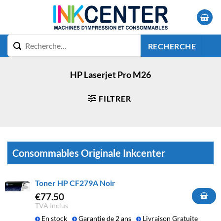
Passer
au
contenu
RECHERCHE
HP Laserjet Pro M26
FILTRER
Consommables Originale Inkcenter
Toner HP CF279A Noir
€
77.50
TVA Inclus
En stock
Garantie de 2 ans
Livraison Gratuite