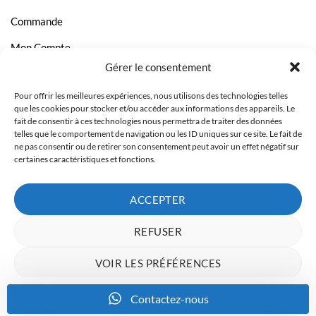
Commande
Mon Compte
Gérer le consentement
Livraison et Paiement
Pour offrir les meilleures expériences, nous utilisons des technologies telles
Page Contact
que les cookies pour stocker et/ou accéder aux informations des appareils. Le
fait de consentir à ces technologies nous permettra de traiter des données
telles que le comportement de navigation ou les ID uniques sur ce site. Le fait de
ne pas consentir ou de retirer son consentement peut avoir un effet négatif sur
certaines caractéristiques et fonctions.
ACCEPTER
REFUSER
VOIR LES PRÉFÉRENCES
Charte de données
Politique de confidentialité
Mentions Légales
Contactez-nous
Copyright 2023 © Inkcenter - Webdesign by
Media84