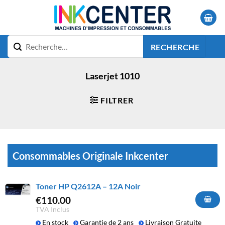
Passer
au
contenu
RECHERCHE
Laserjet 1010
FILTRER
Consommables Originale Inkcenter
Toner HP Q2612A – 12A Noir
€
110.00
TVA Inclus
En stock
Garantie de 2 ans
Livraison Gratuite