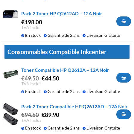
Pack 2 Toner HP Q2612AD – 12A Noir
€
198.00
TVA Inclus
En stock
Garantie de 2 ans
Livraison Gratuite
Consommables Compatible Inkcenter
Toner Compatible HP Q2612A – 12A Noir
Le
Le
€
49.50
€
44.50
prix
prix
TVA Inclus
initial
actuel
En stock
Garantie de 2 ans
Livraison Gratuite
était :
est :
€49.50.
€44.50.
Pack 2 Toner Compatible HP Q2612AD – 12A Noir
Le
Le
€
94.50
€
89.90
prix
prix
TVA Inclus
initial
actuel
En stock
Garantie de 2 ans
Livraison Gratuite
était :
est :