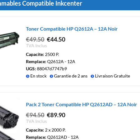
mables Compatible Inkcenter
Toner Compatible HP Q2612A – 12A Noir
Le
Le
€
49.50
€
44.50
prix
prix
TVA Inclus
initial
actuel
Capacite:
2500 P.
était :
est :
Remplace:
Q2612A - 12A
€49.50.
€44.50.
UGS:
88047d7747b9
En stock
Garantie de 2 ans
Livraison Gratuite
Pack 2 Toner Compatible HP Q2612AD – 12A Noir
Le
Le
€
94.50
€
89.90
prix
prix
TVA Inclus
initial
actuel
Capacite:
2 x 2000 P.
était :
est :
Remplace:
Q2612AD - 12A