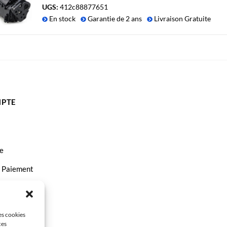
€94.50.
€89.90.
UGS:
412c88877651
En stock
Garantie de 2 ans
Livraison Gratuite
PTE
e
t Paiement
ct
les cookies
ces