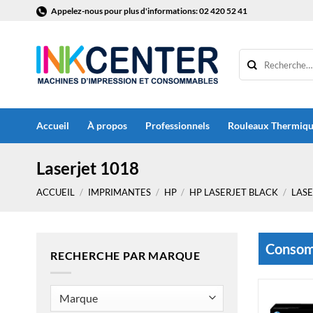
Passer
Appelez-nous pour plus d'informations: 02 420 52 41
au
contenu
Accueil
À propos
Professionnels
Rouleaux Thermiq
Laserjet 1018
ACCUEIL
/
IMPRIMANTES
/
HP
/
HP LASERJET BLACK
/
LASE
Consomm
RECHERCHE PAR MARQUE