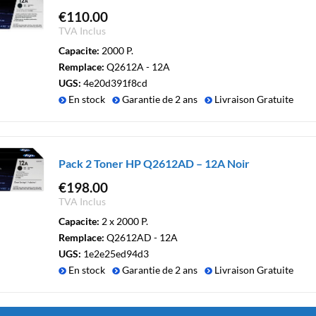
€
110.00
TVA Inclus
Capacite:
2000 P.
Remplace:
Q2612A - 12A
UGS:
4e20d391f8cd
En stock
Garantie de 2 ans
Livraison Gratuite
Pack 2 Toner HP Q2612AD – 12A Noir
€
198.00
TVA Inclus
Capacite:
2 x 2000 P.
Remplace:
Q2612AD - 12A
UGS:
1e2e25ed94d3
En stock
Garantie de 2 ans
Livraison Gratuite