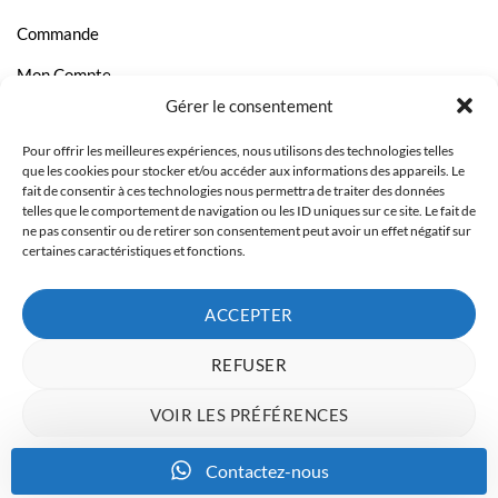
Commande
Mon Compte
Gérer le consentement
Livraison et Paiement
Pour offrir les meilleures expériences, nous utilisons des technologies telles
Page Contact
que les cookies pour stocker et/ou accéder aux informations des appareils. Le
fait de consentir à ces technologies nous permettra de traiter des données
telles que le comportement de navigation ou les ID uniques sur ce site. Le fait de
ne pas consentir ou de retirer son consentement peut avoir un effet négatif sur
certaines caractéristiques et fonctions.
ACCEPTER
REFUSER
VOIR LES PRÉFÉRENCES
Charte de données
Politique de confidentialité
Mentions Légales
Contactez-nous
Copyright 2023 © Inkcenter - Webdesign by
Media84