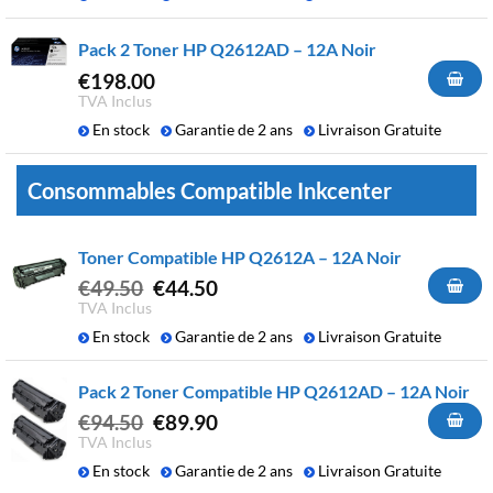
Pack 2 Toner HP Q2612AD – 12A Noir
€
198.00
TVA Inclus
En stock
Garantie de 2 ans
Livraison Gratuite
Consommables Compatible Inkcenter
Toner Compatible HP Q2612A – 12A Noir
Le
Le
€
49.50
€
44.50
prix
prix
TVA Inclus
initial
actuel
En stock
Garantie de 2 ans
Livraison Gratuite
était :
est :
€49.50.
€44.50.
Pack 2 Toner Compatible HP Q2612AD – 12A Noir
Le
Le
€
94.50
€
89.90
prix
prix
TVA Inclus
initial
actuel
En stock
Garantie de 2 ans
Livraison Gratuite
était :
est :