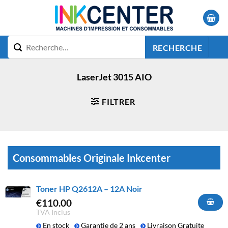
Passer
au
contenu
RECHERCHE
LaserJet 3015 AIO
FILTRER
Consommables Originale Inkcenter
Toner HP Q2612A – 12A Noir
€
110.00
TVA Inclus
En stock
Garantie de 2 ans
Livraison Gratuite