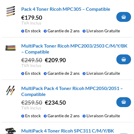
Pack 4 Toner Ricoh MPC305 – Compatible
€
179.50
TVA Inclus
En stock
Garantie de 2 ans
Livraison Gratuite
MultiPack Toner Ricoh MPC2003/2503 C/M/Y/BK
– Compatible
Le
Le
€
249.50
€
209.90
prix
prix
TVA Inclus
initial
actuel
En stock
Garantie de 2 ans
Livraison Gratuite
était :
est :
€249.50.
€209.90.
MultiPack Pack 4 Toner Ricoh MPC2050/2051 –
Compatible
Le
Le
€
259.50
€
234.50
prix
prix
TVA Inclus
initial
actuel
En stock
Garantie de 2 ans
Livraison Gratuite
était :
est :
€259.50.
€234.50.
MultiPack 4 Toner Ricoh SPC311 C/M/Y/BK