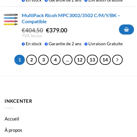
En stock
Garantie de 2 ans
Livraison Gratuite
était :
est :
€379.50.
€329.90.
MultiPack Ricoh MPC3002/3502 C/M/Y/BK –
Compatible
Le
Le
€
404.50
€
379.00
prix
prix
TVA Inclus
initial
actuel
En stock
Garantie de 2 ans
Livraison Gratuite
était :
est :
€404.50.
€379.00.
1
2
3
4
…
12
13
14
INKCENTER
Accueil
À propos