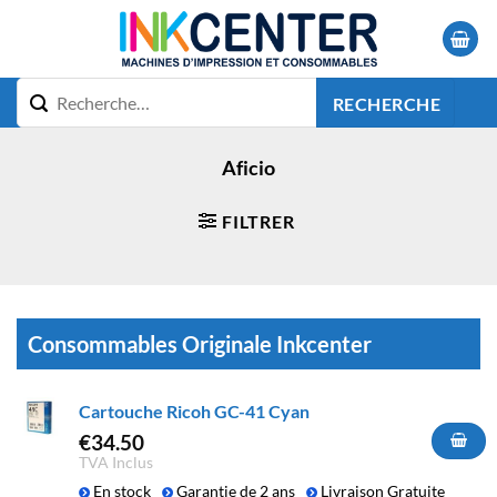
Passer
au
contenu
RECHERCHE
Aficio
FILTRER
Consommables Originale Inkcenter
Cartouche Ricoh GC-41 Cyan
€
34.50
TVA Inclus
En stock
Garantie de 2 ans
Livraison Gratuite