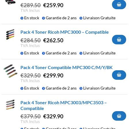
Le
Le
€
289.50
€
259.90
prix
prix
TVA Inclus
initial
actuel
En stock
Garantie de 2 ans
Livraison Gratuite
était :
est :
€289.50.
€259.90.
Pack 4 Toner Ricoh MPC3000 – Compatible
Le
Le
€
284.50
€
262.50
prix
prix
TVA Inclus
initial
actuel
En stock
Garantie de 2 ans
Livraison Gratuite
était :
est :
€284.50.
€262.50.
Pack 4 Toner Compatible MPC300 C/M/Y/BK
Le
Le
€
329.50
€
299.90
prix
prix
TVA Inclus
initial
actuel
En stock
Garantie de 2 ans
Livraison Gratuite
était :
est :
€329.50.
€299.90.
Pack 4 Toner Ricoh MPC3003/MPC3503 –
Compatible
Le
Le
€
379.50
€
329.90
prix
prix
TVA Inclus
initial
actuel