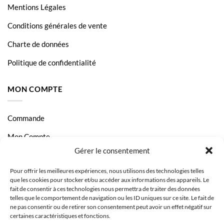
Mentions Légales
Conditions générales de vente
Charte de données
Politique de confidentialité
MON COMPTE
Commande
Mon Compte
Gérer le consentement
Livraison et Paiement
Pour offrir les meilleures expériences, nous utilisons des technologies telles
Page Contact
que les cookies pour stocker et/ou accéder aux informations des appareils. Le
fait de consentir à ces technologies nous permettra de traiter des données
telles que le comportement de navigation ou les ID uniques sur ce site. Le fait de
ne pas consentir ou de retirer son consentement peut avoir un effet négatif sur
certaines caractéristiques et fonctions.