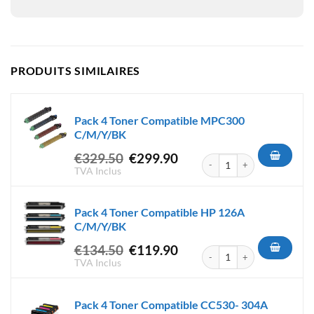
PRODUITS SIMILAIRES
Pack 4 Toner Compatible MPC300
C/M/Y/BK
Le
Le
€
329.50
€
299.90
quantité de Pack 4 Toner C
prix
prix
TVA Inclus
initial
actuel
était :
est :
Pack 4 Toner Compatible HP 126A
€329.50.
€299.90.
C/M/Y/BK
Le
Le
€
134.50
€
119.90
quantité de Pack 4 Toner Co
prix
prix
TVA Inclus
initial
actuel
était :
est :
Pack 4 Toner Compatible CC530- 304A
€134.50.
€119.90.