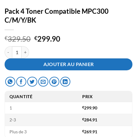
Pack 4 Toner Compatible MPC300
C/M/Y/BK
Le
Le
329.50
299.90
€
€
prix
prix
quantité de Pack 4 Toner Compatible MPC300 C/M/Y/BK
initial
actuel
était :
est :
AJOUTER AU PANIER
€329.50.
€299.90.
QUANTITÉ
PRIX
1
€
299.90
2-3
€
284.91
Plus de 3
€
269.91