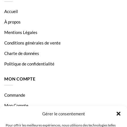
Accueil
À propos
Mentions Légales
Conditions générales de vente
Charte de données
Politique de confidentialité
MON COMPTE
Commande
Mon Compte
Gérer le consentement
Livraison et Paiement
Pour offrir les meilleures expériences, nous utilisons des technologies telles
Page Contact