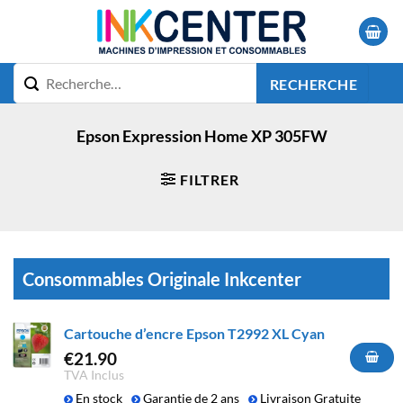
Passer
au
contenu
RECHERCHE
Epson Expression Home XP 305FW
FILTRER
Consommables Originale Inkcenter
Cartouche d’encre Epson T2992 XL Cyan
€
21.90
TVA Inclus
En stock
Garantie de 2 ans
Livraison Gratuite