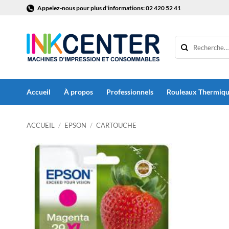
Passer
Appelez-nous pour plus d'informations: 02 420 52 41
au
contenu
Accueil
À propos
Professionnels
Rouleaux Thermiq
ACCUEIL
/
EPSON
/
CARTOUCHE