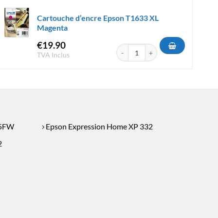
Cartouche d’encre Epson T1633 XL
Magenta
€
19.90
e Epson T2433 XL Magenta
quantité de Cartouche d'encre Eps
TVA Inclus
05FW
Epson Expression Home XP 332
2