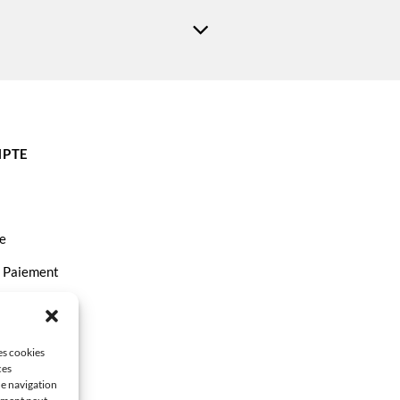
PTE
e
t Paiement
ct
les cookies
ces
de navigation