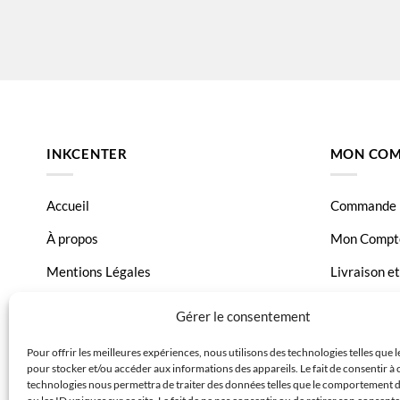
INKCENTER
MON COM
Accueil
Commande
À propos
Mon Compt
Mentions Légales
Livraison e
Conditions générales de vente
Page Conta
Gérer le consentement
Charte de données
Pour offrir les meilleures expériences, nous utilisons des technologies telles que 
pour stocker et/ou accéder aux informations des appareils. Le fait de consentir à 
Politique de confidentialité
technologies nous permettra de traiter des données telles que le comportement 