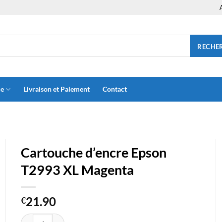
RECHE
ue
Livraison et Paiement
Contact
Cartouche d’encre Epson
T2993 XL Magenta
21.90
€
quantité de Cartouche d'encre Epson T2993 XL Magenta