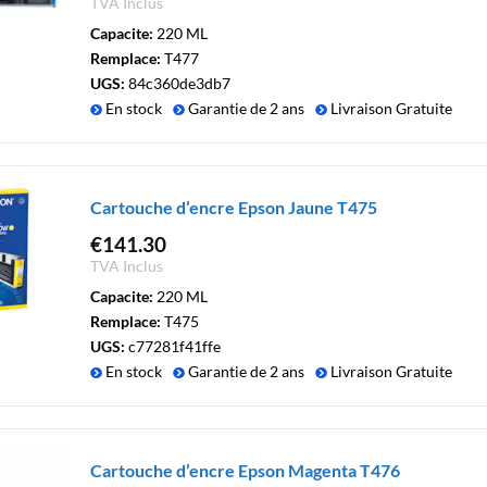
TVA Inclus
Capacite:
220 ML
Remplace:
T477
UGS:
84c360de3db7
En stock
Garantie de 2 ans
Livraison Gratuite
Cartouche d’encre Epson Jaune T475
€
141.30
TVA Inclus
Capacite:
220 ML
Remplace:
T475
UGS:
c77281f41ffe
En stock
Garantie de 2 ans
Livraison Gratuite
Cartouche d’encre Epson Magenta T476