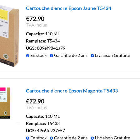
Cartouche d’encre Epson Jaune T5434
€
72.90
TVA Inclus
Capacite:
110 ML
Remplace:
T5434
UGS:
809ef9841a79
En stock
Garantie de 2 ans
Livraison Gratuite
Cartouche d’encre Epson Magenta T5433
€
72.90
TVA Inclus
Capacite:
110 ML
Remplace:
T5433
UGS:
49c6fc237e57
En stock
Garantie de 2 ans
Livraison Gratuite