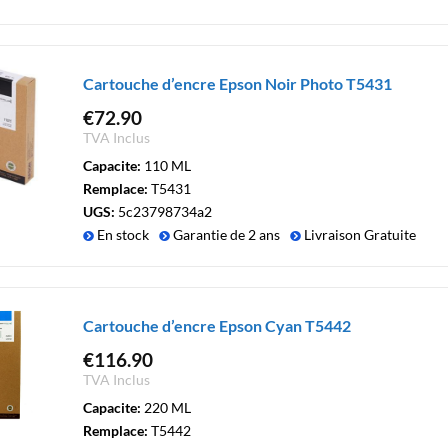
Cartouche d’encre Epson Noir Photo T5431
€
72.90
TVA Inclus
Capacite:
110 ML
Remplace:
T5431
UGS:
5c23798734a2
En stock
Garantie de 2 ans
Livraison Gratuite
Cartouche d’encre Epson Cyan T5442
€
116.90
TVA Inclus
Capacite:
220 ML
Remplace:
T5442