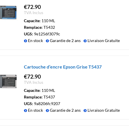
€
72.90
TVA Inclus
Capacite:
110 ML
Remplace:
T5432
UGS:
9e1256f3079c
En stock
Garantie de 2 ans
Livraison Gratuite
Cartouche d’encre Epson Grise T5437
€
72.90
TVA Inclus
Capacite:
110 ML
Remplace:
T5437
UGS:
9a8206fc9207
En stock
Garantie de 2 ans
Livraison Gratuite