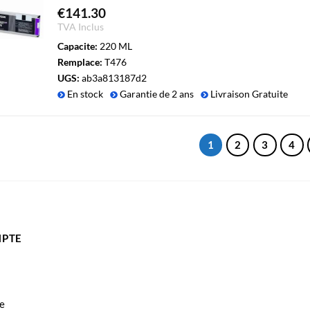
€
141.30
TVA Inclus
Capacite:
220 ML
Remplace:
T476
UGS:
ab3a813187d2
En stock
Garantie de 2 ans
Livraison Gratuite
1
2
3
4
PTE
e