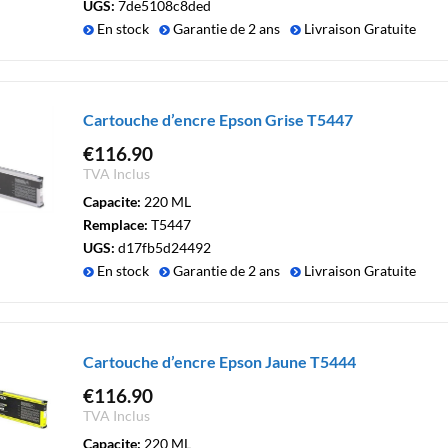
UGS:
7de5108c8ded
En stock
Garantie de 2 ans
Livraison Gratuite
Cartouche d’encre Epson Grise T5447
€
116.90
TVA Inclus
Capacite:
220 ML
Remplace:
T5447
UGS:
d17fb5d24492
En stock
Garantie de 2 ans
Livraison Gratuite
Cartouche d’encre Epson Jaune T5444
€
116.90
TVA Inclus
Capacite:
220 ML