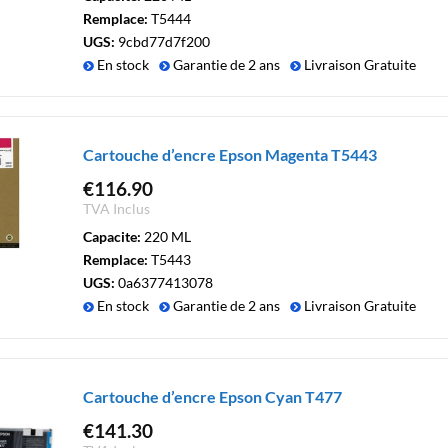
Remplace:
T5444
UGS:
9cbd77d7f200
En stock
Garantie de 2 ans
Livraison Gratuite
Cartouche d’encre Epson Magenta T5443
€
116.90
TVA Inclus
Capacite:
220 ML
Remplace:
T5443
UGS:
0a6377413078
En stock
Garantie de 2 ans
Livraison Gratuite
Cartouche d’encre Epson Cyan T477
€
141.30