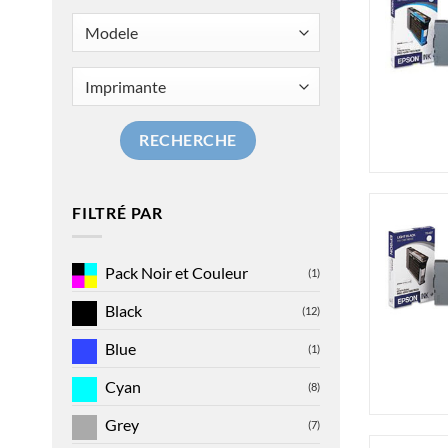
RECHERCHE
FILTRÉ PAR
Pack Noir et Couleur
(1)
Black
(12)
Blue
(1)
Cyan
(8)
Grey
(7)