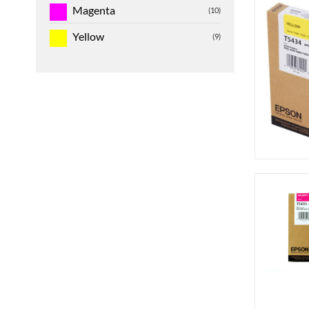
Magenta
(10)
Yellow
(9)