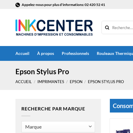
Passer
Appelez-nous pour plus d'informations: 02 420 52 41
au
contenu
Accueil
À propos
Professionnels
Rouleaux Thermiq
Epson Stylus Pro
ACCUEIL
/
IMPRIMANTES
/
EPSON
/
EPSON STYLUS PRO
Consomm
RECHERCHE PAR MARQUE