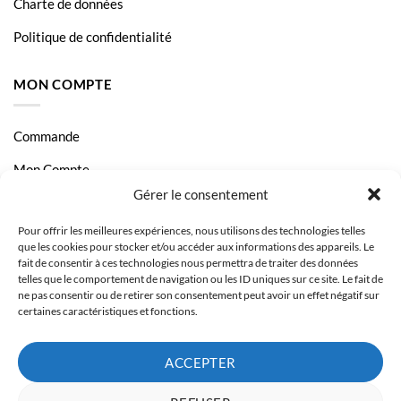
Charte de données
Politique de confidentialité
MON COMPTE
Commande
Mon Compte
Gérer le consentement
Livraison et Paiement
Pour offrir les meilleures expériences, nous utilisons des technologies telles
Page Contact
que les cookies pour stocker et/ou accéder aux informations des appareils. Le
fait de consentir à ces technologies nous permettra de traiter des données
telles que le comportement de navigation ou les ID uniques sur ce site. Le fait de
ne pas consentir ou de retirer son consentement peut avoir un effet négatif sur
certaines caractéristiques et fonctions.
ACCEPTER