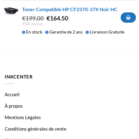
€124.90.
€109.50.
Toner Compatible HP CF237X-37X Noir HC
Le
Le
€
199.00
€
164.50
prix
prix
TVA Inclus
initial
actuel
En stock
Garantie de 2 ans
Livraison Gratuite
était :
est :
€199.00.
€164.50.
INKCENTER
Accueil
À propos
Mentions Légales
Conditions générales de vente