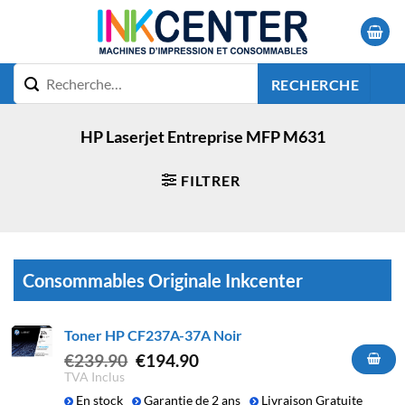
Passer
au
contenu
RECHERCHE
HP Laserjet Entreprise MFP M631
FILTRER
Consommables Originale Inkcenter
Toner HP CF237A-37A Noir
Le
Le
€
239.90
€
194.90
prix
prix
TVA Inclus
initial
actuel
En stock
Garantie de 2 ans
Livraison Gratuite