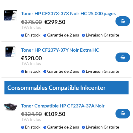
était :
est :
€239.90.
€194.90.
Toner HP CF237X-37X Noir HC 25.000 pages
Le
Le
€
375.00
€
299.50
prix
prix
TVA Inclus
initial
actuel
En stock
Garantie de 2 ans
Livraison Gratuite
était :
est :
€375.00.
€299.50.
Toner HP CF237Y-37Y Noir Extra HC
€
520.00
TVA Inclus
En stock
Garantie de 2 ans
Livraison Gratuite
Consommables Compatible Inkcenter
Toner Compatible HP CF237A-37A Noir
Le
Le
€
124.90
€
109.50
prix
prix
TVA Inclus
initial
actuel
En stock
Garantie de 2 ans
Livraison Gratuite
était :
est :