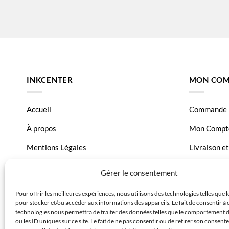
INKCENTER
MON COM
Accueil
Commande
À propos
Mon Compt
Mentions Légales
Livraison e
Conditions générales de vente
Page Conta
Gérer le consentement
Charte de données
Pour offrir les meilleures expériences, nous utilisons des technologies telles que 
pour stocker et/ou accéder aux informations des appareils. Le fait de consentir à 
Politique de confidentialité
technologies nous permettra de traiter des données telles que le comportement 
ou les ID uniques sur ce site. Le fait de ne pas consentir ou de retirer son consen