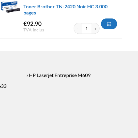
Toner Brother TN-2420 Noir HC 3.000
pages
 Noir HC 18.000 pages
€
92.90
quantité de Toner Brother TN-2420
TVA Inclus
HP Laserjet Entreprise M609
633