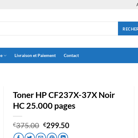
RECHE
ue
Livraison et Paiement
Contact
Toner HP CF237X-37X Noir
HC 25.000 pages
Le
Le
375.00
299.50
€
€
prix
prix