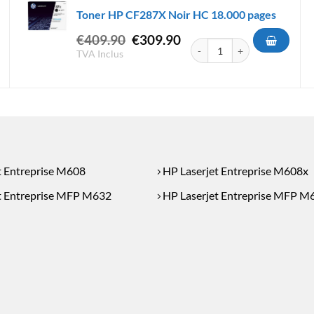
Toner HP CF287X Noir HC 18.000 pages
Le
Le
€
409.90
€
309.90
quantité de Toner HP CF287X
prix
prix
TVA Inclus
F237X-37X Noir HC 25.000 pages
initial
actuel
était :
est :
€409.90.
€309.90.
t Entreprise M608
HP Laserjet Entreprise M608x
t Entreprise MFP M632
HP Laserjet Entreprise MFP M