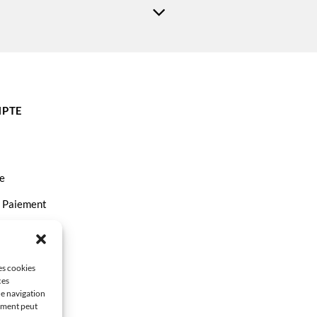
PTE
e
t Paiement
ct
les cookies
ces
de navigation
tement peut