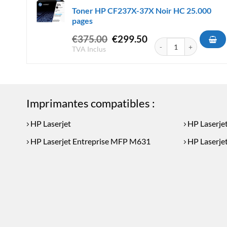
Toner HP CF237X-37X Noir HC 25.000
pages
Le
Le
€
375.00
€
299.50
quantité de Toner HP C
prix
prix
TVA Inclus
initial
actuel
était :
est :
€375.00.
€299.50.
Imprimantes compatibles :
HP Laserjet
HP Laserje
HP Laserjet Entreprise MFP M631
HP Laserje