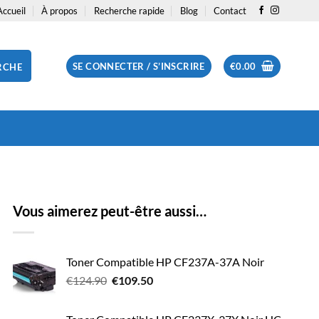
Accueil
À propos
Recherche rapide
Blog
Contact
SE CONNECTER / S’INSCRIRE
€
0.00
RCHE
Vous aimerez peut-être aussi…
Toner Compatible HP CF237A-37A Noir
Le
Le
€
124.90
€
109.50
prix
prix
initial
actuel