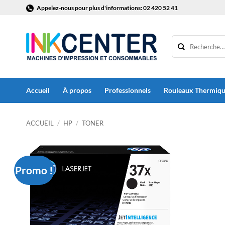
Passer
Appelez-nous pour plus d'informations: 02 420 52 41
au
contenu
Accueil
À propos
Professionnels
Rouleaux Thermiq
ACCUEIL
/
HP
/
TONER
Promo !