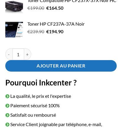
Toner Compatible HP CF237X-37X Noir HC
était :
est :
Le
Le
€
199.00
€
164.50
€124.90.
€109.50.
prix
prix
initial
actuel
Toner HP CF237A-37A Noir
était :
est :
Le
Le
€
239.90
€
194.90
€199.00.
€164.50.
prix
prix
initial
actuel
était :
est :
quantité de Toner HP CF237X-37X Noir HC 25.000 pages
€239.90.
€194.90.
AJOUTER AU PANIER
Pourquoi Inkcenter ?
La qualité, le prix et l'expertise
Paiement sécurisé 100%
Satisfait ou remboursé
Service Client joignable par téléphone, e-mail,