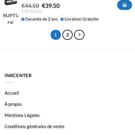
Le
Le
€
44.50
€
39.50
prix
prix
TVA Inclus
RUPTURE
initial
actuel
Garantie de 2 ans
Livraison Gratuite
DE
était :
est :
€44.50.
€39.50.
STOCK
1
2
INKCENTER
Accueil
À propos
Mentions Légales
Conditions générales de vente