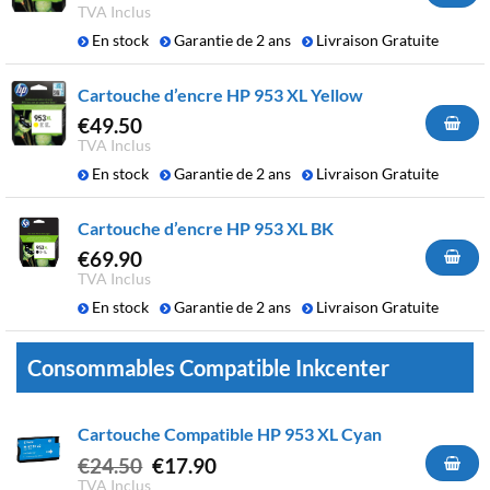
TVA Inclus
En stock
Garantie de 2 ans
Livraison Gratuite
Cartouche d’encre HP 953 XL Yellow
€
49.50
TVA Inclus
En stock
Garantie de 2 ans
Livraison Gratuite
Cartouche d’encre HP 953 XL BK
€
69.90
TVA Inclus
En stock
Garantie de 2 ans
Livraison Gratuite
Consommables Compatible Inkcenter
Cartouche Compatible HP 953 XL Cyan
Le
Le
€
24.50
€
17.90
prix
prix
TVA Inclus