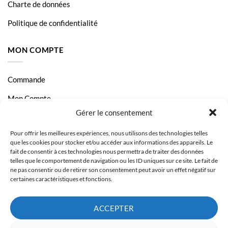
Charte de données
Politique de confidentialité
MON COMPTE
Commande
Mon Compte
Gérer le consentement
Livraison et Paiement
Pour offrir les meilleures expériences, nous utilisons des technologies telles
Page Contact
que les cookies pour stocker et/ou accéder aux informations des appareils. Le
fait de consentir à ces technologies nous permettra de traiter des données
telles que le comportement de navigation ou les ID uniques sur ce site. Le fait de
ne pas consentir ou de retirer son consentement peut avoir un effet négatif sur
certaines caractéristiques et fonctions.
ACCEPTER