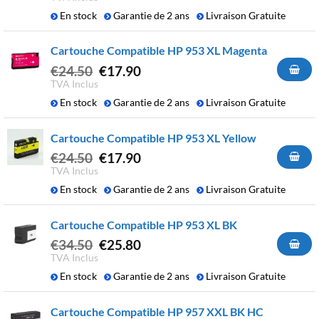
initial
actuel
En stock
Garantie de 2 ans
Livraison Gratuite
était :
est :
€24.50.
€17.90.
Cartouche Compatible HP 953 XL Magenta
Le
Le
€
24.50
€
17.90
prix
prix
TVA Inclus
initial
actuel
En stock
Garantie de 2 ans
Livraison Gratuite
était :
est :
€24.50.
€17.90.
Cartouche Compatible HP 953 XL Yellow
Le
Le
€
24.50
€
17.90
prix
prix
TVA Inclus
initial
actuel
En stock
Garantie de 2 ans
Livraison Gratuite
était :
est :
€24.50.
€17.90.
Cartouche Compatible HP 953 XL BK
Le
Le
€
34.50
€
25.80
prix
prix
TVA Inclus
initial
actuel
En stock
Garantie de 2 ans
Livraison Gratuite
était :
est :
€34.50.
€25.80.
Cartouche Compatible HP 957 XXL BK HC