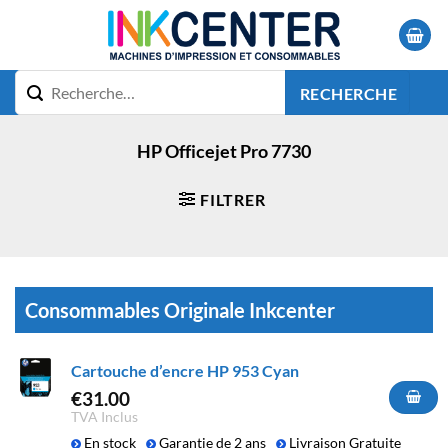
Passer
au
contenu
RECHERCHE
HP Officejet Pro 7730
FILTRER
Consommables Originale Inkcenter
Cartouche d’encre HP 953 Cyan
€
31.00
TVA Inclus
En stock
Garantie de 2 ans
Livraison Gratuite