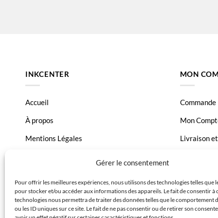
INKCENTER
MON COM
Accueil
Commande
À propos
Mon Compt
Mentions Légales
Livraison e
Conditions générales de vente
Page Conta
Gérer le consentement
Charte de données
Pour offrir les meilleures expériences, nous utilisons des technologies telles que 
pour stocker et/ou accéder aux informations des appareils. Le fait de consentir à 
Politique de confidentialité
technologies nous permettra de traiter des données telles que le comportement 
ou les ID uniques sur ce site. Le fait de ne pas consentir ou de retirer son consen
avoir un effet négatif sur certaines caractéristiques et fonctions.