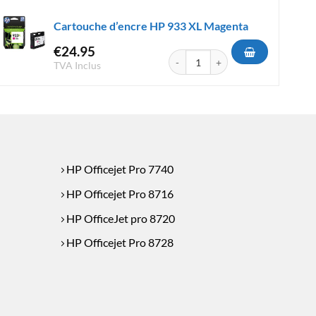
Cartouche d’encre HP 933 XL Magenta
€
24.95
e HP 903 XL Magenta
quantité de Cartouche d'encre HP 
TVA Inclus
HP Officejet Pro 7740
HP Officejet Pro 8716
HP OfficeJet pro 8720
HP Officejet Pro 8728