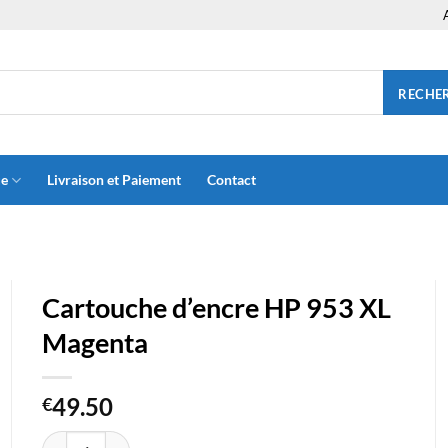
RECHE
ue
Livraison et Paiement
Contact
Cartouche d’encre HP 953 XL
Magenta
49.50
€
quantité de Cartouche d'encre HP 953 XL Magenta