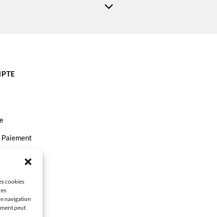
PTE
e
t Paiement
ct
les cookies
ces
de navigation
tement peut