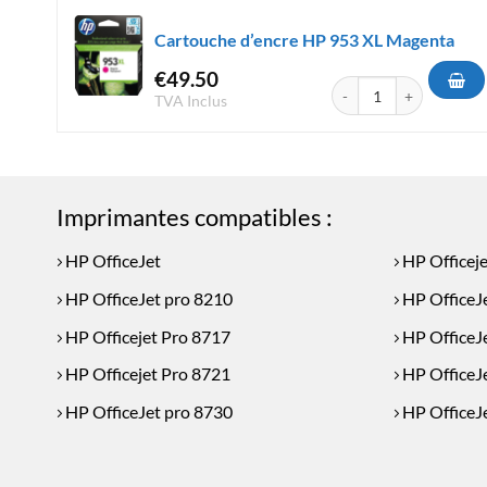
Cartouche d’encre HP 953 XL Magenta
€
49.50
quantité de Cartouche 
TVA Inclus
Imprimantes compatibles :
HP OfficeJet
HP Officej
HP OfficeJet pro 8210
HP OfficeJ
HP Officejet Pro 8717
HP OfficeJ
HP Officejet Pro 8721
HP OfficeJ
HP OfficeJet pro 8730
HP OfficeJ