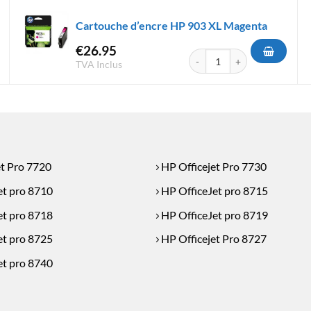
Cartouche d’encre HP 903 XL Magenta
€
26.95
d'encre HP 953 XL Magenta
quantité de Cartouche d'encr
TVA Inclus
et Pro 7720
HP Officejet Pro 7730
et pro 8710
HP OfficeJet pro 8715
et pro 8718
HP OfficeJet pro 8719
et pro 8725
HP Officejet Pro 8727
et pro 8740