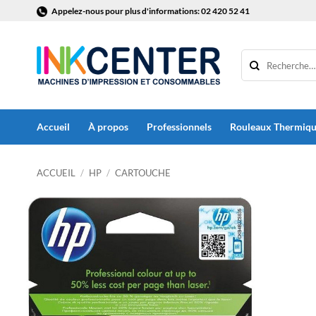
Passer
Appelez-nous pour plus d'informations: 02 420 52 41
au
contenu
Accueil
À propos
Professionnels
Rouleaux Thermiq
ACCUEIL
/
HP
/
CARTOUCHE