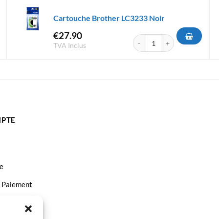
Cartouche Brother LC3233 Noir
€
27.90
rother LC3235 XL Noir
quantité de Cartouche Brothe
TVA Inclus
PTE
e
t Paiement
ct