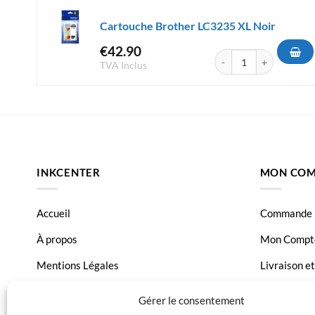
Cartouche Brother LC3235 XL Noir
€
42.90
quantité de Cartouche B
TVA Inclus
INKCENTER
MON COM
Accueil
Commande
À propos
Mon Compt
Mentions Légales
Livraison e
Conditions générales de vente
Page Conta
Gérer le consentement