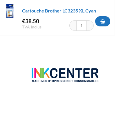
Cartouche Brother LC3235 XL Cyan
€
38.50
r LC3233 Noir
quantité de Cartouche Brother LC3
TVA Inclus