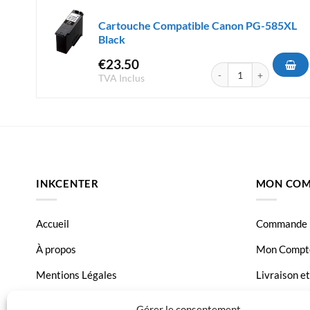
Cartouche Compatible Canon PG-585XL
Black
€
23.50
quantité de Cartouche 
TVA Inclus
INKCENTER
MON COM
Accueil
Commande
À propos
Mon Compt
Mentions Légales
Livraison e
Conditions générales de vente
Page Conta
Gérer le consentement