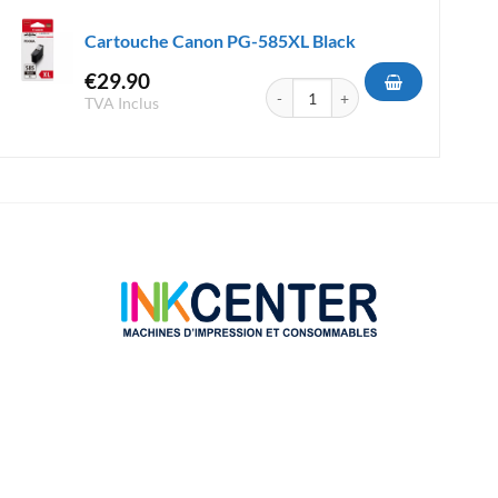
Cartouche Canon PG-585XL Black
€
29.90
quantité de Cartouche Canon PG-5
TVA Inclus
tible Canon CL-586XL Couleur