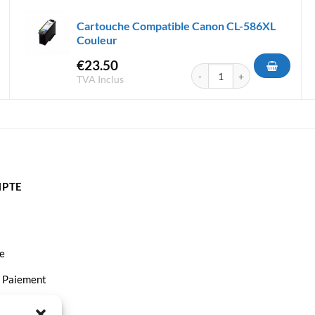
Cartouche Compatible Canon CL-586XL
Couleur
€
23.50
Compatible Canon PG-585XL Black
quantité de Cartouche Compa
TVA Inclus
PTE
e
t Paiement
ct