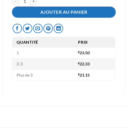
AJOUTER AU PANIER
QUANTITÉ
PRIX
1
€
23.50
2-3
€
22.33
Plus de 3
€
21.15