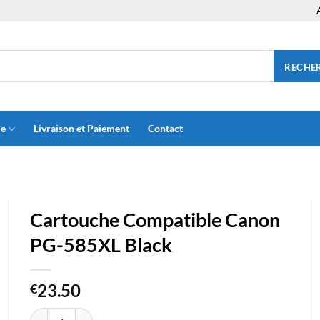
RECHE
ue
Livraison et Paiement
Contact
Cartouche Compatible Canon
PG-585XL Black
23.50
€
quantité de Cartouche Compatible Canon PG-585XL Black