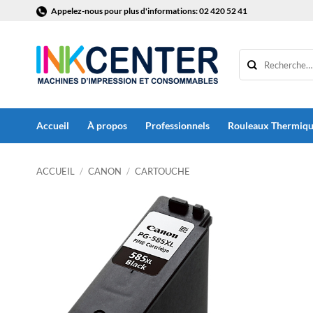
Passer
Appelez-nous pour plus d'informations: 02 420 52 41
au
contenu
Accueil
À propos
Professionnels
Rouleaux Thermiq
ACCUEIL
/
CANON
/
CARTOUCHE