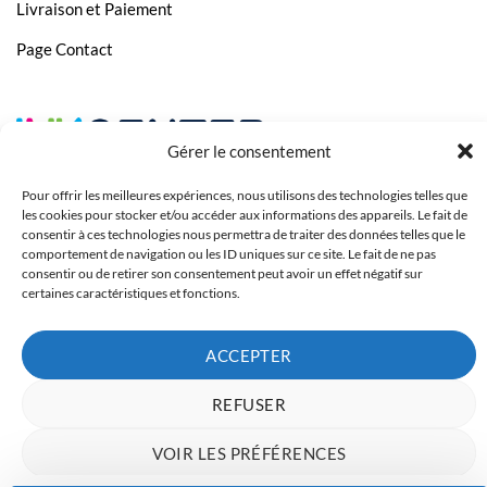
Livraison et Paiement
HP Deskjet 3750
Page Contact
HP Deskjet 3752
HP Deskjet 3755
HP Deskjet 3758
Gérer le consentement
HP Deskjet 3760
Pour offrir les meilleures expériences, nous utilisons des technologies telles que
HP Envy 5030
les cookies pour stocker et/ou accéder aux informations des appareils. Le fait de
consentir à ces technologies nous permettra de traiter des données telles que le
comportement de navigation ou les ID uniques sur ce site. Le fait de ne pas
consentir ou de retirer son consentement peut avoir un effet négatif sur
certaines caractéristiques et fonctions.
ACCEPTER
Copyright 2023 © Inkcenter - Webdesign by
Media84
REFUSER
VOIR LES PRÉFÉRENCES