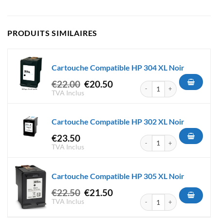
PRODUITS SIMILAIRES
Cartouche Compatible HP 304 XL Noir
Le
Le
€
22.00
€
20.50
quantité de Cartouche Compat
prix
prix
TVA Inclus
initial
actuel
était :
est :
Cartouche Compatible HP 302 XL Noir
€22.00.
€20.50.
€
23.50
quantité de Cartouche Compat
TVA Inclus
Cartouche Compatible HP 305 XL Noir
Le
Le
€
22.50
€
21.50
quantité de Cartouche Compat
prix
prix
TVA Inclus
initial
actuel