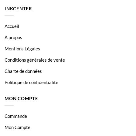
HP Deskjet 2634
INKCENTER
HP Deskjet 2635
HP Deskjet 2636
Accueil
HP Deskjet 2652
À propos
HP Deskjet 2655
Mentions Légales
HP Deskjet 3720
Conditions générales de vente
HP Deskjet 3720 Series
Charte de données
HP Deskjet 3722
Politique de confidentialité
HP Deskjet 3723
MON COMPTE
HP Deskjet 3730
HP Deskjet 3730 Series
Commande
HP Deskjet 3732
Mon Compte
HP Deskjet 3733