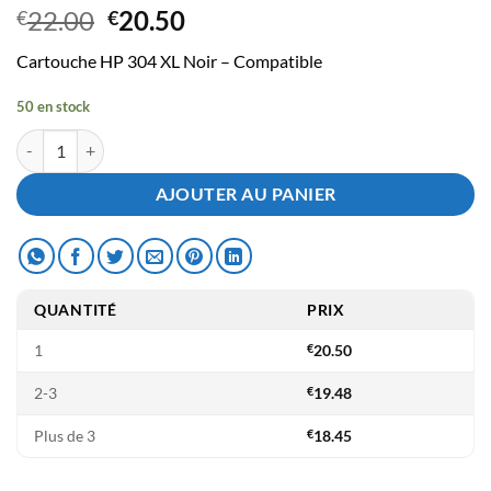
Le
Le
22.00
20.50
€
€
prix
prix
Cartouche HP 304 XL Noir – Compatible
initial
actuel
était :
est :
50 en stock
€22.00.
€20.50.
quantité de Cartouche Compatible HP 304 XL Noir
AJOUTER AU PANIER
QUANTITÉ
PRIX
1
€
20.50
2-3
€
19.48
Plus de 3
€
18.45