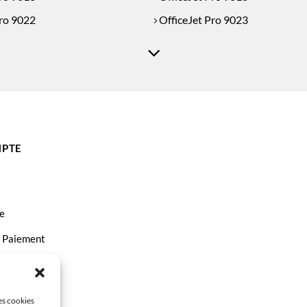
Pro 9022
OfficeJet Pro 9023
PTE
e
t Paiement
ct
les cookies