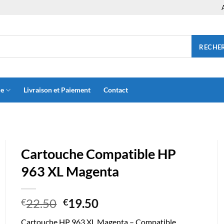
RECHE
ue
Livraison et Paiement
Contact
Cartouche Compatible HP
963 XL Magenta
Le
Le
22.50
19.50
€
€
prix
prix
Cartouche HP 963 XL Magenta – Compatible