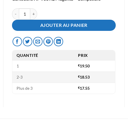
initial
actuel
était :
est :
quantité de Cartouche Compatible HP 963 XL Magenta
€22.50.
€19.50.
AJOUTER AU PANIER
QUANTITÉ
PRIX
1
€
19.50
2-3
€
18.53
Plus de 3
€
17.55