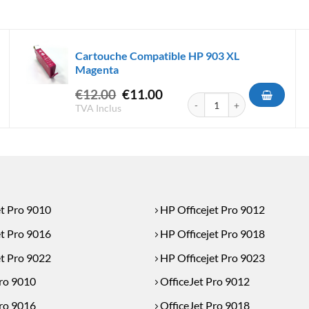
Cartouche Compatible HP 903 XL
Magenta
Le
Le
€
12.00
€
11.00
Compatible HP 963 XL Magenta
quantité de Cartouche Compa
prix
prix
TVA Inclus
initial
actuel
était :
est :
€12.00.
€11.00.
et Pro 9010
HP Officejet Pro 9012
et Pro 9016
HP Officejet Pro 9018
et Pro 9022
HP Officejet Pro 9023
Pro 9010
OfficeJet Pro 9012
Pro 9016
OfficeJet Pro 9018