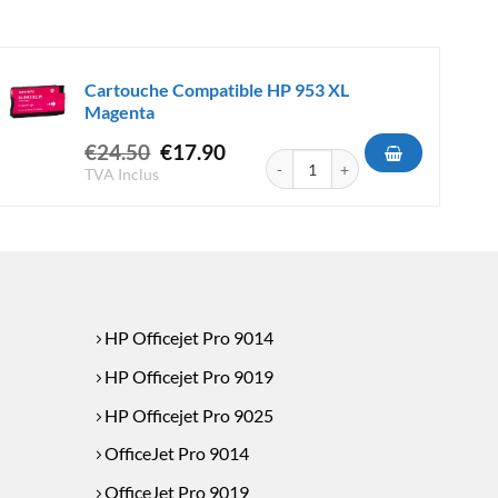
Cartouche Compatible HP 953 XL
Magenta
Le
Le
€
24.50
€
17.90
tible HP 903 XL Magenta
quantité de Cartouche Compatible
prix
prix
TVA Inclus
initial
actuel
était :
est :
€24.50.
€17.90.
HP Officejet Pro 9014
HP Officejet Pro 9019
HP Officejet Pro 9025
OfficeJet Pro 9014
OfficeJet Pro 9019