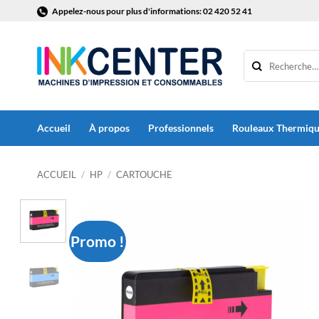
Passer
Appelez-nous pour plus d'informations: 02 420 52 41
au
contenu
Accueil
À propos
Professionnels
Rouleaux Thermiq
ACCUEIL
/
HP
/
CARTOUCHE
Promo !