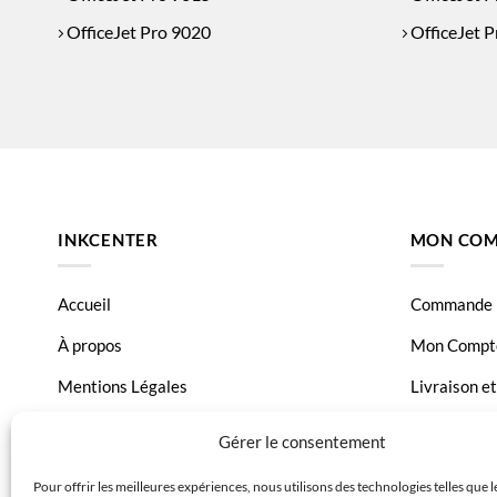
OfficeJet Pro 9020
OfficeJet 
OfficeJet Pro 9026
INKCENTER
MON COM
Accueil
Commande
À propos
Mon Compt
Mentions Légales
Livraison e
Conditions générales de vente
Page Conta
Gérer le consentement
Charte de données
Pour offrir les meilleures expériences, nous utilisons des technologies telles que 