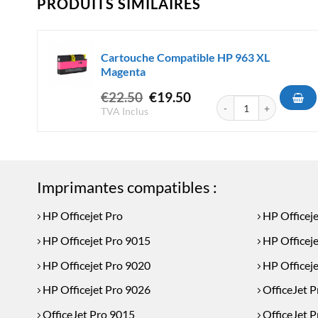
PRODUITS SIMILAIRES
Cartouche Compatible HP 963 XL
Magenta
Le
Le
€
22.50
€
19.50
quantité de Cartouche 
prix
prix
TVA Inclus
initial
actuel
était :
est :
€22.50.
€19.50.
Imprimantes compatibles :
HP Officejet Pro
HP Officej
HP Officejet Pro 9015
HP Officej
HP Officejet Pro 9020
HP Officej
HP Officejet Pro 9026
OfficeJet 
OfficeJet Pro 9015
OfficeJet 