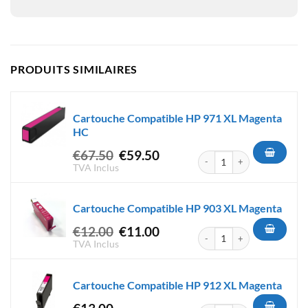
PRODUITS SIMILAIRES
Cartouche Compatible HP 971 XL Magenta
HC
Le
Le
€
67.50
€
59.50
quantité de Cartouche Compa
prix
prix
TVA Inclus
initial
actuel
était :
est :
Cartouche Compatible HP 903 XL Magenta
€67.50.
€59.50.
Le
Le
€
12.00
€
11.00
quantité de Cartouche Compa
prix
prix
TVA Inclus
initial
actuel
était :
est :
Cartouche Compatible HP 912 XL Magenta
€12.00.
€11.00.