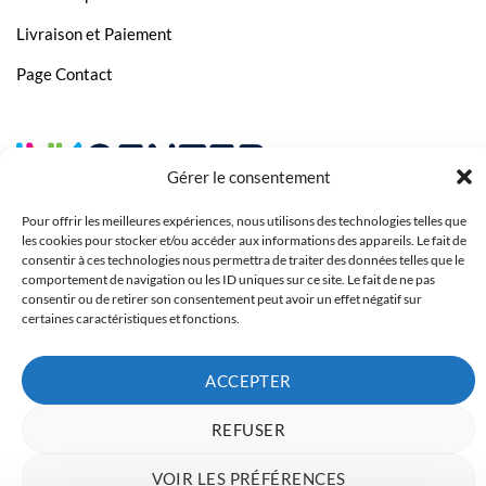
Livraison et Paiement
Page Contact
Gérer le consentement
Pour offrir les meilleures expériences, nous utilisons des technologies telles que
les cookies pour stocker et/ou accéder aux informations des appareils. Le fait de
consentir à ces technologies nous permettra de traiter des données telles que le
comportement de navigation ou les ID uniques sur ce site. Le fait de ne pas
consentir ou de retirer son consentement peut avoir un effet négatif sur
certaines caractéristiques et fonctions.
ACCEPTER
Copyright 2023 © Inkcenter - Webdesign by
Media84
REFUSER
VOIR LES PRÉFÉRENCES