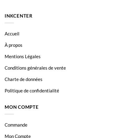
HP OfficeJet 7610
HP OfficeJet 7612
INKCENTER
HP OfficeJet 7612WF
Accueil
À propos
Mentions Légales
Conditions générales de vente
Charte de données
Politique de confidentialité
MON COMPTE
Commande
Mon Compte