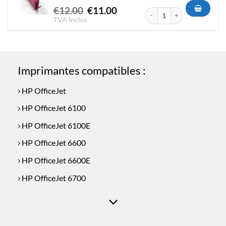
Le
Le
€
12.00
€
11.00
quantité de Cartouche Compa
prix
prix
TVA Inclus
initial
actuel
était :
est :
€12.00.
€11.00.
Imprimantes compatibles :
HP OfficeJet
HP OfficeJet 6100
HP OfficeJet 6100E
HP OfficeJet 6600
HP OfficeJet 6600E
HP OfficeJet 6700
HP OfficeJet 6700E
HP OfficeJet 7110