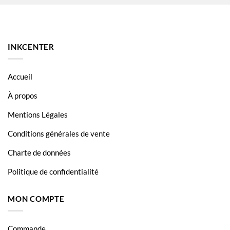
HP OfficeJet 7510
HP OfficeJet 7610
HP OfficeJet 7612
INKCENTER
HP OfficeJet 7612WF
Accueil
À propos
Mentions Légales
Conditions générales de vente
Charte de données
Politique de confidentialité
MON COMPTE
Commande