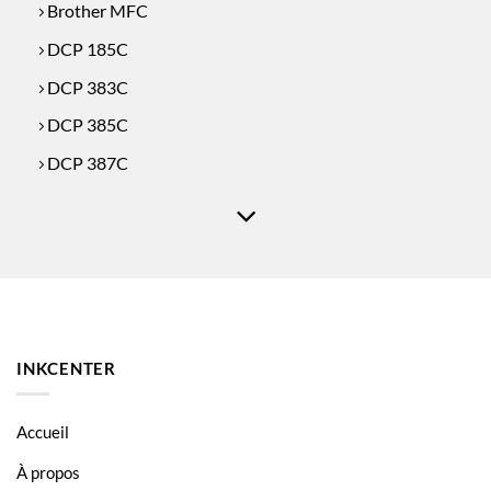
Brother MFC
DCP 185C
DCP 383C
DCP 385C
DCP 387C
DCP 395CN
DCP 585CW
DCP 6690CW
DCP J715W
MFC 490CW
INKCENTER
MFC 5490CN
MFC 5890CN
Accueil
MFC 5895CW
À propos