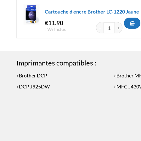
Cartouche d’encre Brother LC-1220 Jaune
€
11.90
quantité de Cartouche d
TVA Inclus
Imprimantes compatibles :
Brother DCP
Brother M
DCP J925DW
MFC J430