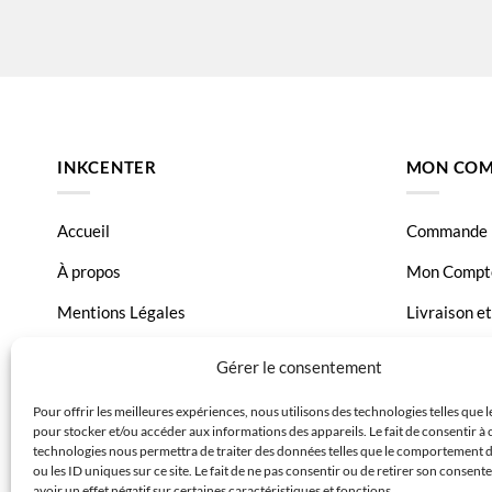
INKCENTER
MON COM
Accueil
Commande
À propos
Mon Compt
Mentions Légales
Livraison e
Conditions générales de vente
Page Conta
Gérer le consentement
Charte de données
Pour offrir les meilleures expériences, nous utilisons des technologies telles que 
pour stocker et/ou accéder aux informations des appareils. Le fait de consentir à 
Politique de confidentialité
technologies nous permettra de traiter des données telles que le comportement 
ou les ID uniques sur ce site. Le fait de ne pas consentir ou de retirer son consen
avoir un effet négatif sur certaines caractéristiques et fonctions.