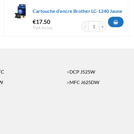
Cartouche d’encre Brother LC-1240 Jaune
€
17.50
'encre Brother LC-1220 Jaune
quantité de Cartouche d'encre
TVA Inclus
FC
DCP J525W
W
MFC J625DW