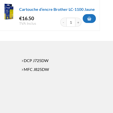
Cartouche d’encre Brother LC-1100 Jaune
€
16.50
 Brother LC-1240 Jaune
quantité de Cartouche d'encre Brot
TVA Inclus
DCP J725DW
MFC J825DW