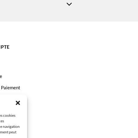
PTE
e
t Paiement
ct
les cookies
ces
de navigation
tement peut