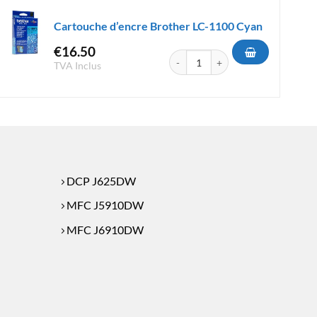
Cartouche d’encre Brother LC-1100 Cyan
€
16.50
e Brother LC-1220 Cyan
quantité de Cartouche d'encre Brot
TVA Inclus
DCP J625DW
MFC J5910DW
MFC J6910DW