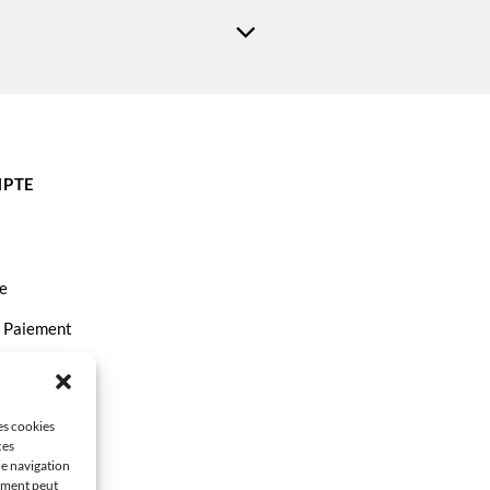
PTE
e
t Paiement
ct
les cookies
ces
de navigation
tement peut