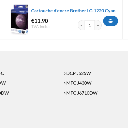
Cartouche d’encre Brother LC-1220 Cyan
€
11.90
'encre Brother LC-1240 Cyan
quantité de Cartouche d'encr
TVA Inclus
FC
DCP J525W
DW
MFC J430W
10DW
MFC J6710DW