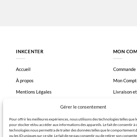
INKCENTER
MON COM
Accueil
Commande
À propos
Mon Compt
Mentions Légales
Livraison e
Conditions générales de vente
Page Conta
Gérer le consentement
Charte de données
Pour offrir les meilleures expériences, nous utilisons des technologies telles que 
pour stocker et/ou accéder aux informations des appareils. Le fait de consentir à 
Politique de confidentialité
technologies nous permettra de traiter des données telles que le comportement 
ou les ID uniques sur ce site. Le fait de ne pas consentir ou de retirer son consen