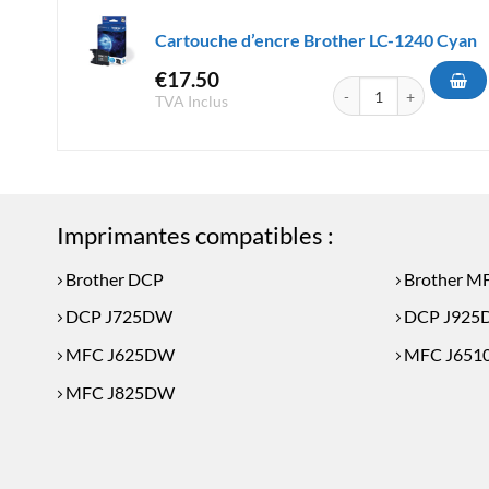
Cartouche d’encre Brother LC-1240 Cyan
€
17.50
quantité de Cartouche d
TVA Inclus
Imprimantes compatibles :
Brother DCP
Brother M
DCP J725DW
DCP J925
MFC J625DW
MFC J65
MFC J825DW