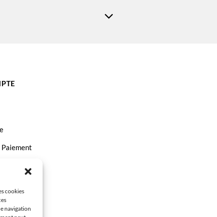
PTE
e
t Paiement
ct
les cookies
ces
de navigation