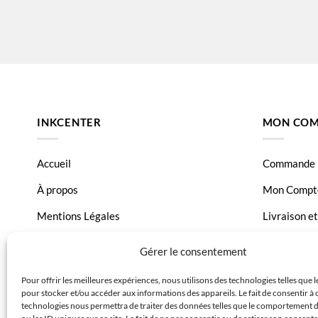
INKCENTER
MON COM
Accueil
Commande
À propos
Mon Compt
Mentions Légales
Livraison e
Conditions générales de vente
Page Conta
Gérer le consentement
Charte de données
Pour offrir les meilleures expériences, nous utilisons des technologies telles que 
pour stocker et/ou accéder aux informations des appareils. Le fait de consentir à 
Politique de confidentialité
technologies nous permettra de traiter des données telles que le comportement 