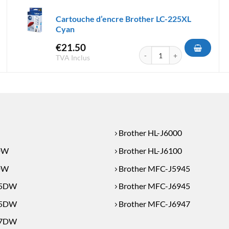
Cartouche d’encre Brother LC-225XL
Cyan
€
21.50
d'encre Brother LC3239XLC Cyan
quantité de Cartouche d'encr
TVA Inclus
Brother HL-J6000
DW
Brother HL-J6100
DW
Brother MFC-J5945
45DW
Brother MFC-J6945
45DW
Brother MFC-J6947
47DW