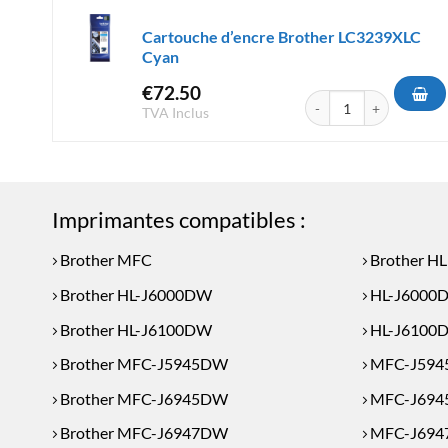
Cartouche d’encre Brother LC3239XLC
Cyan
€
72.50
quantité de Cartouche 
TVA Inclus
Imprimantes compatibles :
Brother MFC
Brother HL
Brother HL-J6000DW
HL-J6000
Brother HL-J6100DW
HL-J6100
Brother MFC-J5945DW
MFC-J59
Brother MFC-J6945DW
MFC-J69
Brother MFC-J6947DW
MFC-J69