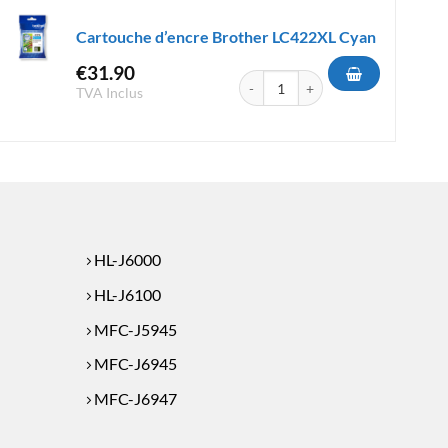
Cartouche d’encre Brother LC422XL Cyan
€
31.90
quantité de Cartouche d'encre Bro
TVA Inclus
e Brother LC-225XL Cyan
HL-J6000
HL-J6100
MFC-J5945
MFC-J6945
MFC-J6947