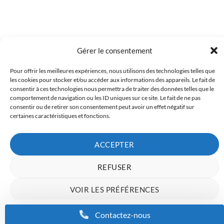
Gérer le consentement
Pour offrir les meilleures expériences, nous utilisons des technologies telles que
Copyright 2023 © Inkcenter - Webdesign by
Media84
les cookies pour stocker et/ou accéder aux informations des appareils. Le fait de
consentir à ces technologies nous permettra de traiter des données telles que le
comportement de navigation ou les ID uniques sur ce site. Le fait de ne pas
consentir ou de retirer son consentement peut avoir un effet négatif sur
certaines caractéristiques et fonctions.
ACCEPTER
REFUSER
VOIR LES PRÉFÉRENCES
Charte de données
Politique de confidentialité
Mentions Légales
Contactez-nous