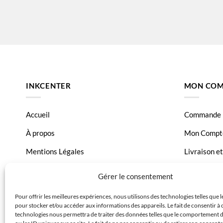
INKCENTER
MON COM
Accueil
Commande
À propos
Mon Compt
Mentions Légales
Livraison e
Conditions générales de vente
Page Conta
Gérer le consentement
Charte de données
Pour offrir les meilleures expériences, nous utilisons des technologies telles que 
pour stocker et/ou accéder aux informations des appareils. Le fait de consentir à 
Politique de confidentialité
technologies nous permettra de traiter des données telles que le comportement 