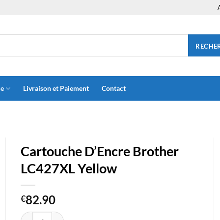
RECHE
ue
Livraison et Paiement
Contact
Cartouche D’Encre Brother
LC427XL Yellow
82.90
€
quantité de Cartouche D'Encre Brother LC427XL Yellow