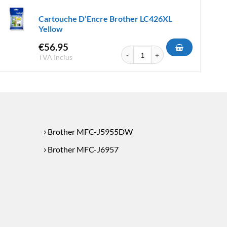
Cartouche D’Encre Brother LC426XL
Yellow
€
56.95
e Brother LC421XL Yellow
quantité de Cartouche D'Encre Bro
TVA Inclus
Brother MFC-J5955DW
Brother MFC-J6957