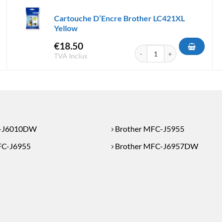
Cartouche D’Encre Brother LC421XL
Yellow
€
18.50
'Encre Brother LC427XL Yellow
quantité de Cartouche D'Encr
TVA Inclus
L-J6010DW
Brother MFC-J5955
FC-J6955
Brother MFC-J6957DW