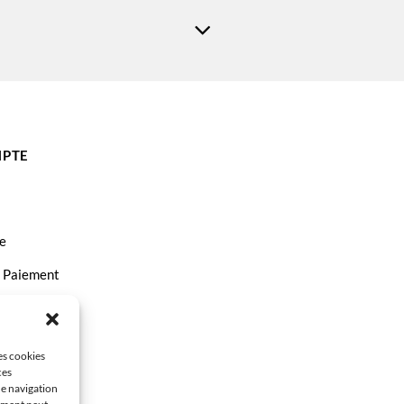
PTE
e
t Paiement
ct
les cookies
ces
de navigation