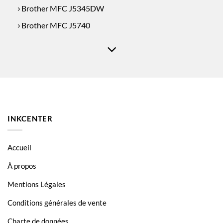
Brother MFC J5345DW
Brother MFC J5740
Brother MFC J5740DW
Brother MFC J6540
Brother MFC J6540DW
Brother MFC J6590
Brother MFC J6590DW
INKCENTER
Brother MFC J6940
Brother MFC J6940DW
Accueil
À propos
Mentions Légales
Conditions générales de vente
Charte de données