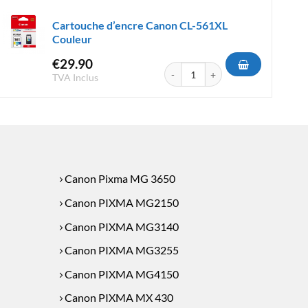
Cartouche d’encre Canon CL-561XL
Couleur
€
29.90
e Canon CL-546XL Couleur
quantité de Cartouche d'encre Can
TVA Inclus
Canon Pixma MG 3650
Canon PIXMA MG2150
Canon PIXMA MG3140
Canon PIXMA MG3255
Canon PIXMA MG4150
Canon PIXMA MX 430