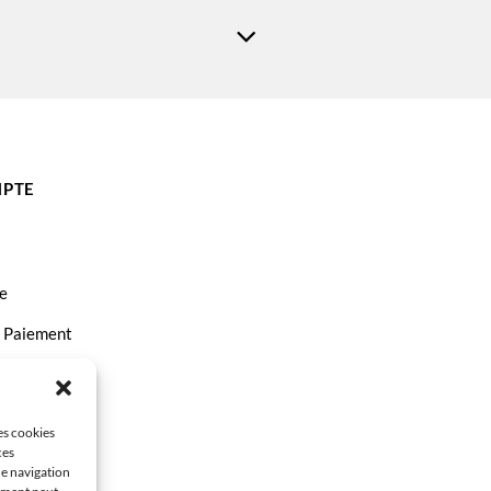
MA MX 455
Canon PIXMA MX375
XMA MX515
Canon Pixma MX525
PTE
e
t Paiement
ct
les cookies
ces
de navigation