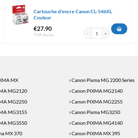
Cartouche d’encre Canon CL-546XL
Couleur
€
27.90
'encre Canon CL-541XL Couleur
quantité de Cartouche d'encr
TVA Inclus
IXMA MX
Canon Pixma MG 2200 Series
XMA MG2120
Canon PIXMA MG2140
XMA MG2250
Canon PIXMA MG2255
XMA MG3155
Canon Pixma MG3250
XMA MG3550
Canon PIXMA MG4140
ma MX 370
Canon PIXMA MX 395