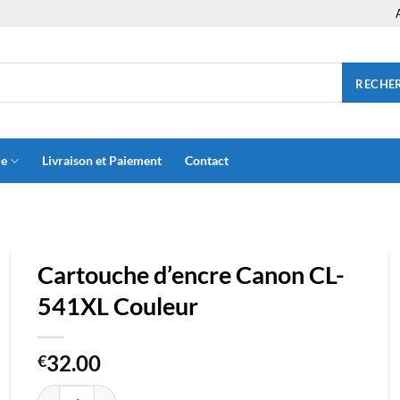
RECHE
ue
Livraison et Paiement
Contact
Cartouche d’encre Canon CL-
541XL Couleur
32.00
€
quantité de Cartouche d'encre Canon CL-541XL Couleur