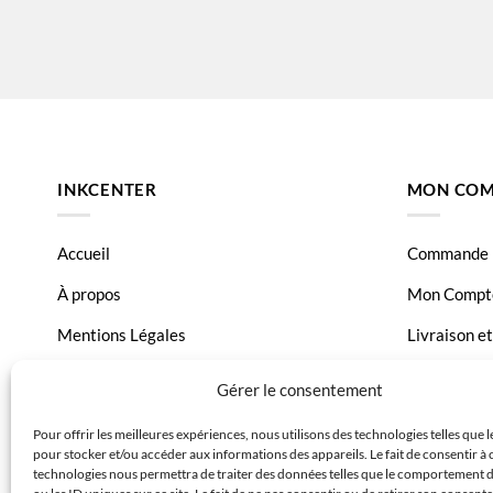
Canon PIXMA MX 450 Series
Canon PIX
Canon PIXMA MX475
Canon PI
INKCENTER
MON COM
Accueil
Commande
À propos
Mon Compt
Mentions Légales
Livraison e
Conditions générales de vente
Page Conta
Gérer le consentement
Charte de données
Pour offrir les meilleures expériences, nous utilisons des technologies telles que 
pour stocker et/ou accéder aux informations des appareils. Le fait de consentir à 
Politique de confidentialité
technologies nous permettra de traiter des données telles que le comportement 