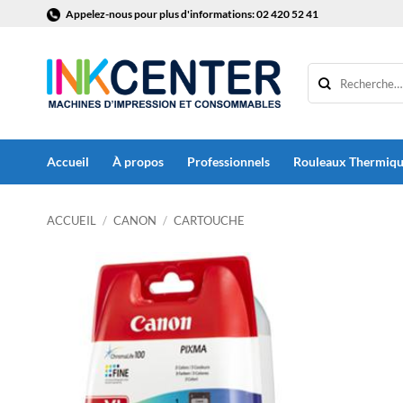
Passer
Appelez-nous pour plus d'informations: 02 420 52 41
au
contenu
Accueil
À propos
Professionnels
Rouleaux Thermiq
ACCUEIL
/
CANON
/
CARTOUCHE