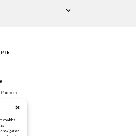
PTE
e
t Paiement
ct
les cookies
ces
de navigation