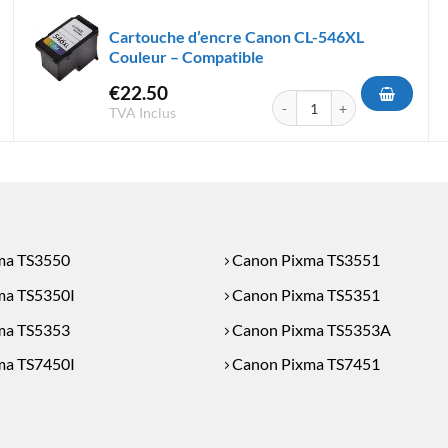
Cartouche d’encre Canon CL-546XL
Couleur – Compatible
€
22.50
'encre Canon CL-561XL Couleur - Compatible
quantité de Cartouche d'encr
TVA Inclus
ma TS3550
Canon Pixma TS3551
ma TS5350I
Canon Pixma TS5351
ma TS5353
Canon Pixma TS5353A
ma TS7450I
Canon Pixma TS7451