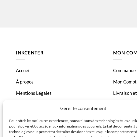
INKCENTER
MON COM
Accueil
Commande
À propos
Mon Compt
Mentions Légales
Livraison e
Conditions générales de vente
Page Conta
Gérer le consentement
Charte de données
Pour offrir les meilleures expériences, nous utilisons des technologies telles que 
pour stocker et/ou accéder aux informations des appareils. Le fait de consentir à 
Politique de confidentialité
technologies nous permettra de traiter des données telles que le comportement 