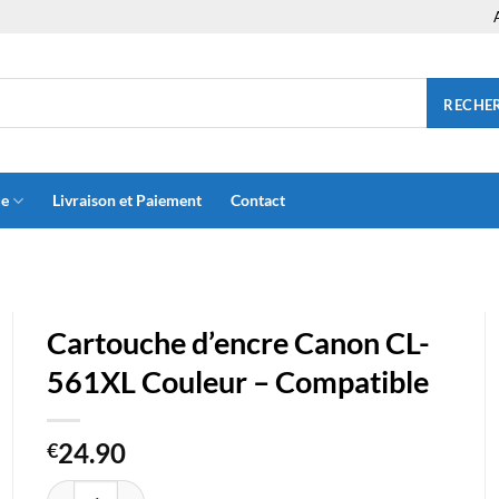
RECHE
ue
Livraison et Paiement
Contact
Cartouche d’encre Canon CL-
561XL Couleur – Compatible
24.90
€
quantité de Cartouche d'encre Canon CL-561XL Couleur - Compat