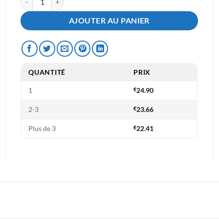
AJOUTER AU PANIER
QUANTITÉ
PRIX
1
€
24.90
2-3
€
23.66
Plus de 3
€
22.41