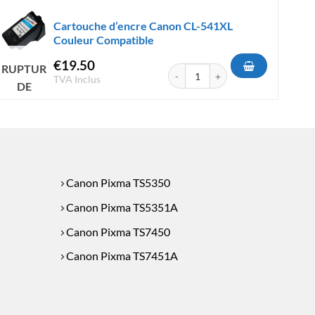
Cartouche d’encre Canon CL-541XL
Couleur Compatible
€
19.50
RUPTURE
e Canon CL-546XL Couleur - Compatible
quantité de Cartouche d'encre Can
TVA Inclus
DE
STOCK
Canon Pixma TS5350
Canon Pixma TS5351A
Canon Pixma TS7450
Canon Pixma TS7451A