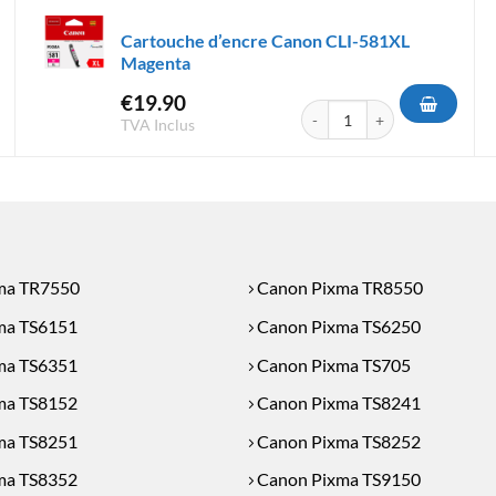
Cartouche d’encre Canon CLI-581XL
Magenta
€
19.90
d'encre Canon CLI-581 XXL Magenta
quantité de Cartouche d'enc
TVA Inclus
ma TR7550
Canon Pixma TR8550
ma TS6151
Canon Pixma TS6250
ma TS6351
Canon Pixma TS705
ma TS8152
Canon Pixma TS8241
ma TS8251
Canon Pixma TS8252
ma TS8352
Canon Pixma TS9150