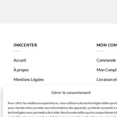
Canon Pixma TS9550
Canon Pix
INKCENTER
MON COM
Accueil
Commande
À propos
Mon Compt
Mentions Légales
Livraison e
Conditions générales de vente
Page Conta
Gérer le consentement
Charte de données
Pour offrir les meilleures expériences, nous utilisons des technologies telles que 
pour stocker et/ou accéder aux informations des appareils. Le fait de consentir à 
Politique de confidentialité
technologies nous permettra de traiter des données telles que le comportement 