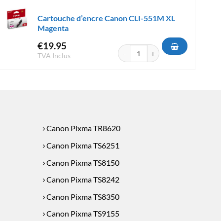
Cartouche d’encre Canon CLI-551M XL
Magenta
€
19.95
re Canon CLI-581XL Magenta
quantité de Cartouche d'encre Ca
TVA Inclus
Canon Pixma TR8620
Canon Pixma TS6251
Canon Pixma TS8150
Canon Pixma TS8242
Canon Pixma TS8350
Canon Pixma TS9155