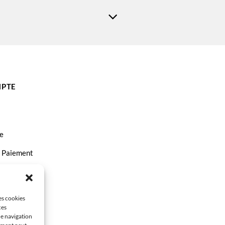
ma TS9551
PTE
e
t Paiement
ct
les cookies
ces
de navigation