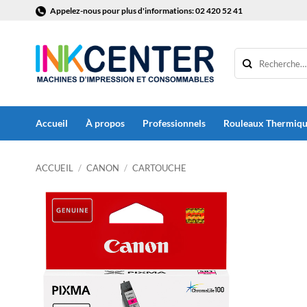
Passer
Appelez-nous pour plus d'informations: 02 420 52 41
au
contenu
Accueil
À propos
Professionnels
Rouleaux Thermiq
ACCUEIL
/
CANON
/
CARTOUCHE