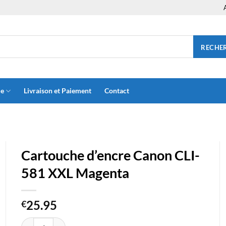
RECHE
ue
Livraison et Paiement
Contact
Cartouche d’encre Canon CLI-
581 XXL Magenta
25.95
€
quantité de Cartouche d'encre Canon CLI-581 XXL Magenta