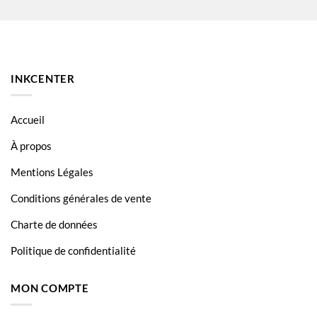
Canon Pixma TS7450
Canon Pixma TS7450A
Canon Pixma TS7450I
INKCENTER
Canon Pixma TS7451
Canon Pixma TS7451A
Accueil
À propos
Mentions Légales
Conditions générales de vente
Charte de données
Politique de confidentialité
MON COMPTE