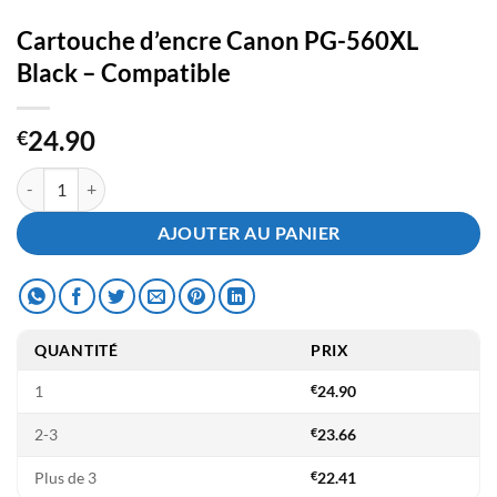
Cartouche d’encre Canon PG-560XL
Black – Compatible
24.90
€
quantité de Cartouche d'encre Canon PG-560XL Black - Compatible
AJOUTER AU PANIER
QUANTITÉ
PRIX
1
€
24.90
2-3
€
23.66
Plus de 3
€
22.41