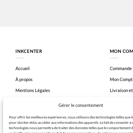
Canon Pixma TS9150
Canon Pix
INKCENTER
MON COM
Accueil
Commande
À propos
Mon Compt
Mentions Légales
Livraison e
Conditions générales de vente
Page Conta
Gérer le consentement
Charte de données
Pour offrir les meilleures expériences, nous utilisons des technologies telles que 
pour stocker et/ou accéder aux informations des appareils. Le fait de consentir à 
Politique de confidentialité
technologies nous permettra de traiter des données telles que le comportement 