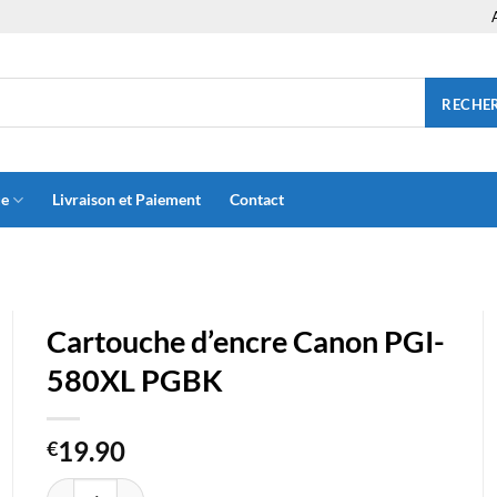
RECHE
ue
Livraison et Paiement
Contact
Cartouche d’encre Canon PGI-
580XL PGBK
19.90
€
quantité de Cartouche d'encre Canon PGI-580XL PGBK