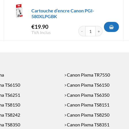
Cartouche d’encre Canon PGI-
580XLPGBK
€
19.90
d'encre Canon PGI-580XL PGBK
quantité de Cartouche d'enc
TVA Inclus
ma
Canon Pixma TR7550
ma TS6150
Canon Pixma TS6150
ma TS6251
Canon Pixma TS6350
ma TS8150
Canon Pixma TS8151
ma TS8242
Canon Pixma TS8250
ma TS8350
Canon Pixma TS8351