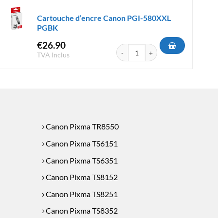
Cartouche d’encre Canon PGI-580XXL
PGBK
€
26.90
re Canon PGI-580XLPGBK
quantité de Cartouche d'encre Ca
TVA Inclus
Canon Pixma TR8550
Canon Pixma TS6151
Canon Pixma TS6351
Canon Pixma TS8152
Canon Pixma TS8251
Canon Pixma TS8352