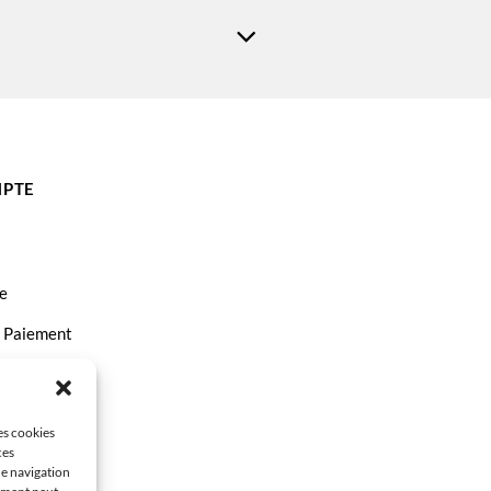
ma TS9155
Canon Pixma TS9550
PTE
e
t Paiement
ct
les cookies
ces
de navigation