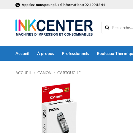
Passer
Appelez-nous pour plus d'informations: 02 420 52 41
au
contenu
Accueil
À propos
Professionnels
Rouleaux Thermiq
ACCUEIL
/
CANON
/
CARTOUCHE